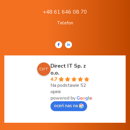
+48 61 646 08 70
Telefon
Direct IT Sp. z
o.o.
4.7
Na podstawie 52
opinii
powered by
G
o
o
g
l
e
oceń nas na