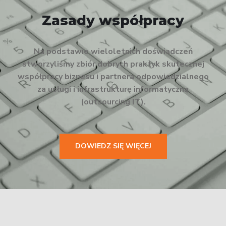
Zasady współpracy
Na podstawie wieloletnich doświadczeń
stworzyliśmy zbiór dobrych praktyk skutecznej
współpracy biznesu i partnera odpowiedzialnego
za usługi i infrastrukturę informatyczną
(outsourcing IT).
DOWIEDZ SIĘ WIĘCEJ