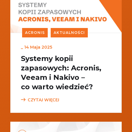
ACRONIS
AKTUALNOŚCI
_
14 Maja 2025
Systemy kopii
zapasowych: Acronis,
Veeam i Nakivo –
co warto wiedzieć?
CZYTAJ WIĘCEJ