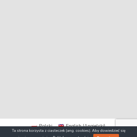
Polski
English
(
Angielski
)
Ta strona korzysta z ciasteczek (ang. cookies). Aby dowiedzieć się