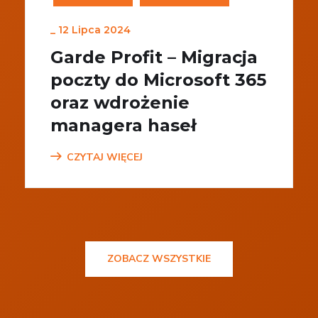
_
12 Lipca 2024
Garde Profit – Migracja
poczty do Microsoft 365
oraz wdrożenie
managera haseł
CZYTAJ WIĘCEJ
ZOBACZ WSZYSTKIE