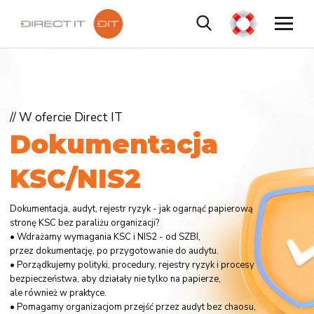
// W ofercie Direct IT
D
o
k
u
m
e
n
t
a
c
j
a
K
S
C
/
N
I
S
2
Dokumentacja, audyt, rejestr ryzyk - jak ogarnąć papierową
stronę KSC bez paraliżu organizacji?
• Wdrażamy wymagania KSC i NIS2 - od SZBI,
przez dokumentację, po przygotowanie do audytu.
• Porządkujemy polityki, procedury, rejestry ryzyk i procesy
bezpieczeństwa, aby działały nie tylko na papierze,
ale również w praktyce.
• Pomagamy organizacjom przejść przez audyt bez chaosu,