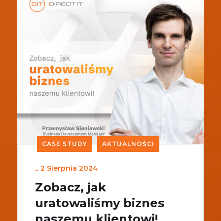
CASE STUDY
AKTUALNOŚCI
_
2 Sierpnia 2024
Zobacz, jak
uratowaliśmy biznes
naszemu klientowi!