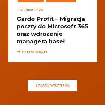
_
12 Lipca 2024
Garde Profit – Migracja
poczty do Microsoft 365
oraz wdrożenie
managera haseł
CZYTAJ WIĘCEJ
ZOBACZ WSZYSTKIE