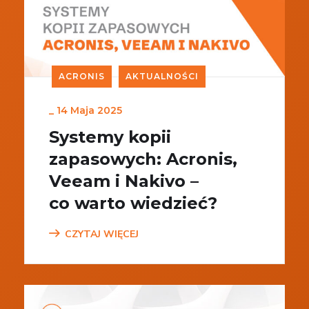
ACRONIS
AKTUALNOŚCI
_
14 Maja 2025
Systemy kopii
zapasowych: Acronis,
Veeam i Nakivo –
co warto wiedzieć?
CZYTAJ WIĘCEJ