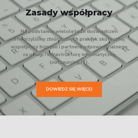
Zasady współpracy
Na podstawie wieloletnich doświadczeń
stworzyliśmy zbiór dobrych praktyk skutecznej
współpracy biznesu i partnera odpowiedzialnego
za usługi i infrastrukturę informatyczną
(outsourcing IT).
DOWIEDZ SIĘ WIĘCEJ