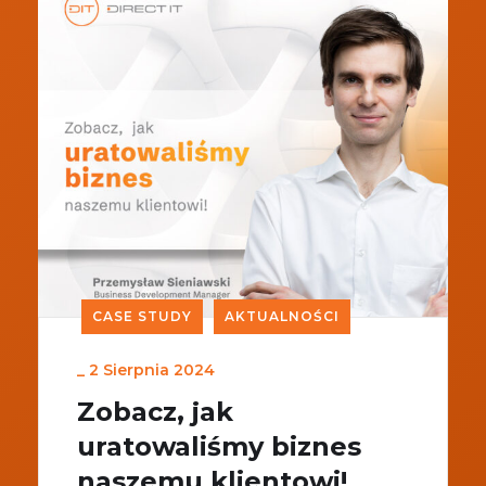
CASE STUDY
AKTUALNOŚCI
_
2 Sierpnia 2024
Zobacz, jak
uratowaliśmy biznes
naszemu klientowi!