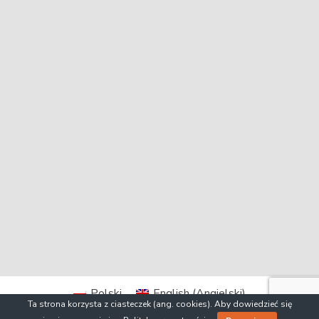
Polski
English
(
Angielski
)
Ta strona korzysta z ciasteczek (ang. cookies). Aby dowiedzieć się