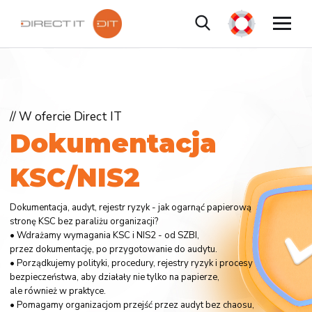
// W ofercie Direct IT
D
o
k
u
m
e
n
t
a
c
j
a
K
S
C
/
N
I
S
2
Dokumentacja, audyt, rejestr ryzyk - jak ogarnąć papierową
stronę KSC bez paraliżu organizacji?
• Wdrażamy wymagania KSC i NIS2 - od SZBI,
przez dokumentację, po przygotowanie do audytu.
• Porządkujemy polityki, procedury, rejestry ryzyk i procesy
bezpieczeństwa, aby działały nie tylko na papierze,
ale również w praktyce.
• Pomagamy organizacjom przejść przez audyt bez chaosu,