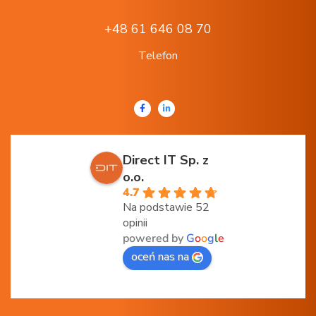
+48 61 646 08 70
Telefon
Direct IT Sp. z
o.o.
4.7
Na podstawie 52
opinii
powered by
G
o
o
g
l
e
oceń nas na