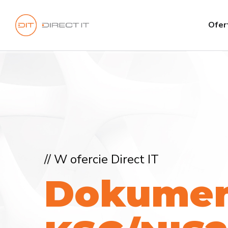
Ofer
// W ofercie Direct IT
D
o
k
u
m
e