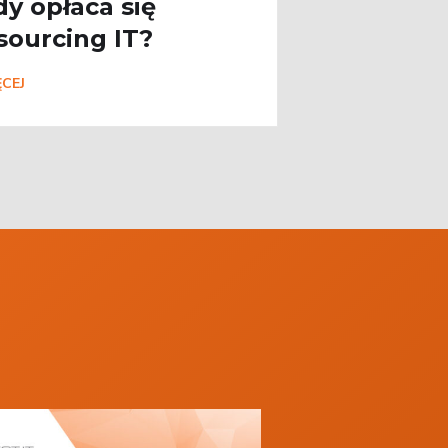
dy opłaca się
sourcing IT?
CEJ