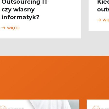
Outsourcing IT
Kie
czy własny
out
informatyk?
WIĘ
WIĘCEJ