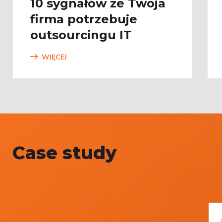
10 sygnałów że Twoja
firma potrzebuje
outsourcingu IT
WIĘCEJ
Case study