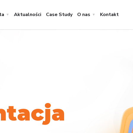
ta
Aktualności
Case Study
O nas
Kontakt
n
t
a
c
j
a