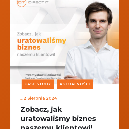
CASE STUDY
AKTUALNOŚCI
_
2 Sierpnia 2024
Zobacz, jak
uratowaliśmy biznes
naszemu klientowi!