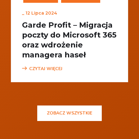
_
12 Lipca 2024
Garde Profit – Migracja
poczty do Microsoft 365
oraz wdrożenie
managera haseł
CZYTAJ WIĘCEJ
ZOBACZ WSZYSTKIE