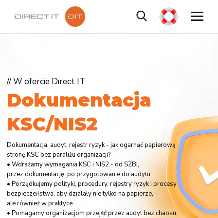
// W ofercie Direct IT
D
o
k
u
m
e
n
t
a
c
j
a
K
S
C
/
N
I
S
2
Dokumentacja, audyt, rejestr ryzyk - jak ogarnąć papierową
stronę KSC bez paraliżu organizacji?
• Wdrażamy wymagania KSC i NIS2 - od SZBI,
przez dokumentację, po przygotowanie do audytu.
• Porządkujemy polityki, procedury, rejestry ryzyk i procesy
bezpieczeństwa, aby działały nie tylko na papierze,
ale również w praktyce.
• Pomagamy organizacjom przejść przez audyt bez chaosu,