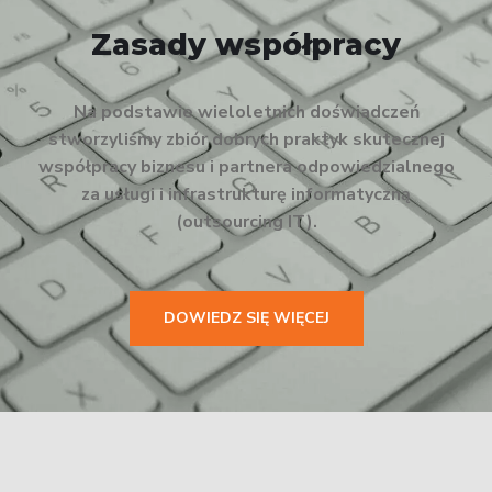
Zasady współpracy
Na podstawie wieloletnich doświadczeń
stworzyliśmy zbiór dobrych praktyk skutecznej
współpracy biznesu i partnera odpowiedzialnego
za usługi i infrastrukturę informatyczną
(outsourcing IT).
DOWIEDZ SIĘ WIĘCEJ