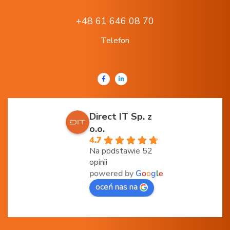
+48 61 646 08 70
Telefon
Direct IT Sp. z
o.o.
4.7
Na podstawie 52
opinii
powered by
G
o
o
g
l
e
oceń nas na