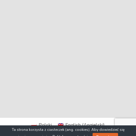
Polski
English
(
Angielski
)
Ta strona korzysta z ciasteczek (ang. cookies). Aby dowiedzieć się