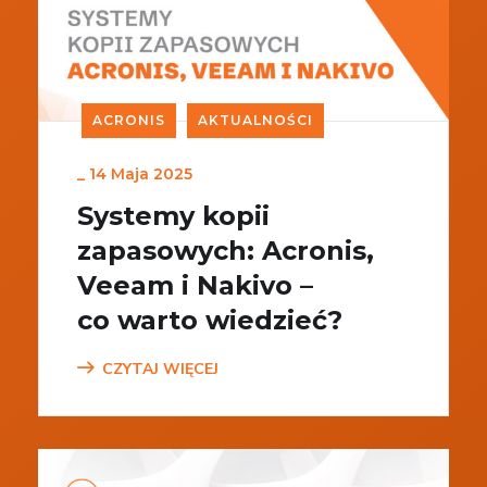
ACRONIS
AKTUALNOŚCI
_
14 Maja 2025
Systemy kopii
zapasowych: Acronis,
Veeam i Nakivo –
co warto wiedzieć?
CZYTAJ WIĘCEJ