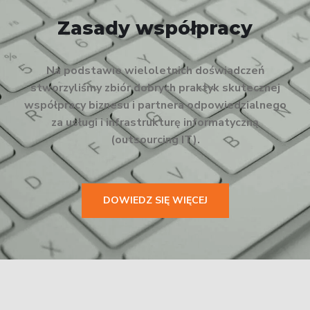
Zasady współpracy
Na podstawie wieloletnich doświadczeń
stworzyliśmy zbiór dobrych praktyk skutecznej
współpracy biznesu i partnera odpowiedzialnego
za usługi i infrastrukturę informatyczną
(outsourcing IT).
DOWIEDZ SIĘ WIĘCEJ