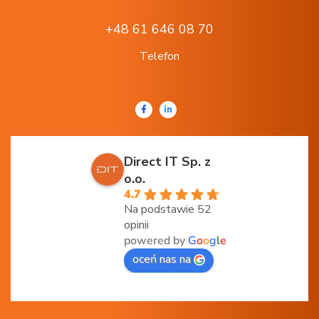
+48 61 646 08 70
Telefon
Direct IT Sp. z
o.o.
4.7
Na podstawie 52
opinii
powered by
G
o
o
g
l
e
oceń nas na