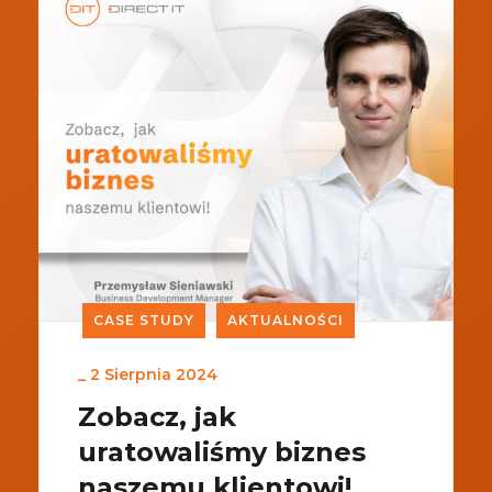
CASE STUDY
AKTUALNOŚCI
_
2 Sierpnia 2024
Zobacz, jak
uratowaliśmy biznes
naszemu klientowi!