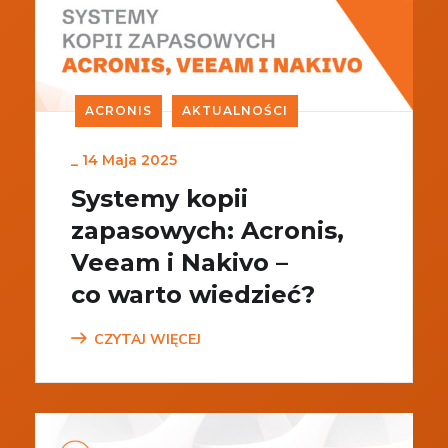
ACRONIS
AKTUALNOŚCI
_
14 Maja 2025
Systemy kopii
zapasowych: Acronis,
Veeam i Nakivo –
co warto wiedzieć?
CZYTAJ WIĘCEJ