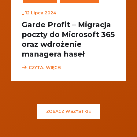
_
12 Lipca 2024
Garde Profit – Migracja
poczty do Microsoft 365
oraz wdrożenie
managera haseł
CZYTAJ WIĘCEJ
ZOBACZ WSZYSTKIE