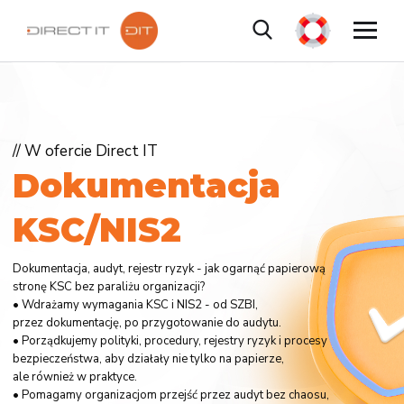
// W ofercie Direct IT
D
o
k
u
m
e
n
t
a
c
j
a
K
S
C
/
N
I
S
2
Dokumentacja, audyt, rejestr ryzyk - jak ogarnąć papierową
stronę KSC bez paraliżu organizacji?
• Wdrażamy wymagania KSC i NIS2 - od SZBI,
przez dokumentację, po przygotowanie do audytu.
• Porządkujemy polityki, procedury, rejestry ryzyk i procesy
bezpieczeństwa, aby działały nie tylko na papierze,
ale również w praktyce.
• Pomagamy organizacjom przejść przez audyt bez chaosu,