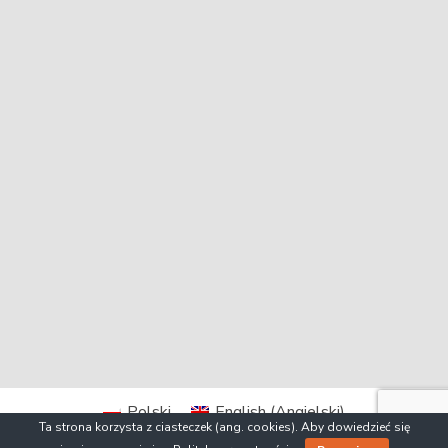
Polski
English
(
Angielski
)
Ta strona korzysta z ciasteczek (ang. cookies). Aby dowiedzieć się