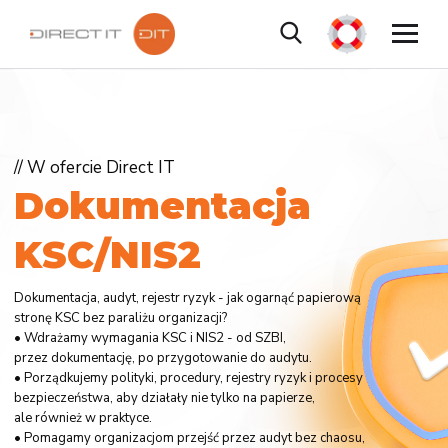
// W ofercie Direct IT
D
o
k
u
m
e
n
t
a
c
j
a
K
S
C
/
N
I
S
2
Dokumentacja, audyt, rejestr ryzyk - jak ogarnąć papierową
stronę KSC bez paraliżu organizacji?
• Wdrażamy wymagania KSC i NIS2 - od SZBI,
przez dokumentację, po przygotowanie do audytu.
• Porządkujemy polityki, procedury, rejestry ryzyk i procesy
bezpieczeństwa, aby działały nie tylko na papierze,
ale również w praktyce.
• Pomagamy organizacjom przejść przez audyt bez chaosu,