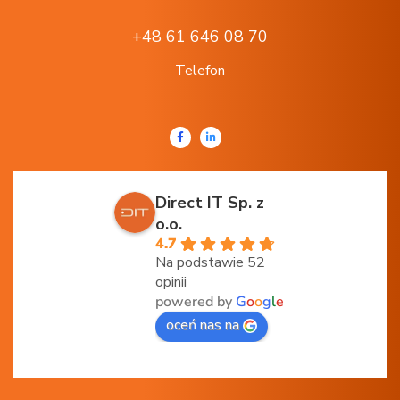
+48 61 646 08 70
Telefon
Direct IT Sp. z
o.o.
4.7
Na podstawie 52
opinii
powered by
G
o
o
g
l
e
oceń nas na