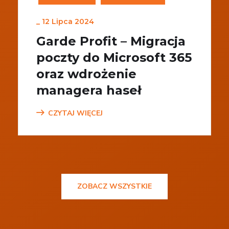
_
12 Lipca 2024
Garde Profit – Migracja
poczty do Microsoft 365
oraz wdrożenie
managera haseł
CZYTAJ WIĘCEJ
ZOBACZ WSZYSTKIE