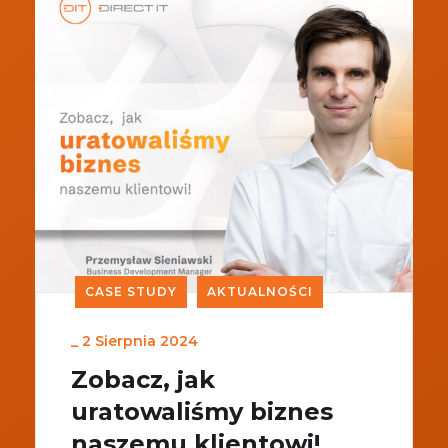
CASE STUDY
AKTUALNOŚCI
_
2 Sierpnia 2024
Zobacz, jak
uratowaliśmy biznes
naszemu klientowi!