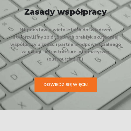
Zasady współpracy
Na podstawie wieloletnich doświadczeń
stworzyliśmy zbiór dobrych praktyk skutecznej
współpracy biznesu i partnera odpowiedzialnego
za usługi i infrastrukturę informatyczną
(outsourcing IT).
DOWIEDZ SIĘ WIĘCEJ