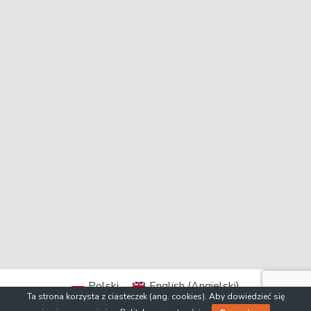
Polski
English
(
Angielski
)
Ta strona korzysta z ciasteczek (ang. cookies). Aby dowiedzieć się