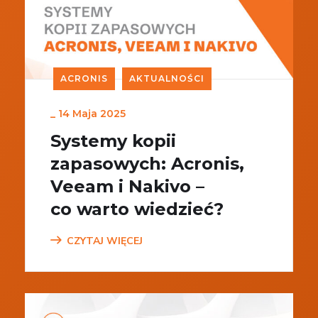
ACRONIS
AKTUALNOŚCI
_
14 Maja 2025
Systemy kopii
zapasowych: Acronis,
Veeam i Nakivo –
co warto wiedzieć?
CZYTAJ WIĘCEJ