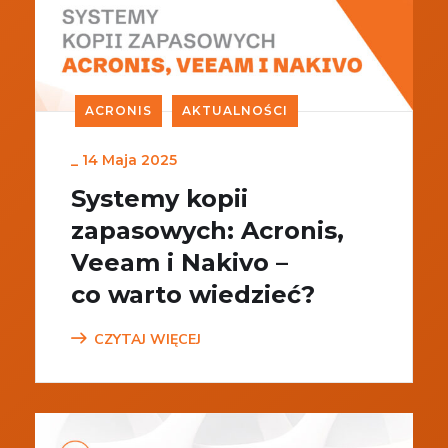
ACRONIS
AKTUALNOŚCI
_
14 Maja 2025
Systemy kopii
zapasowych: Acronis,
Veeam i Nakivo –
co warto wiedzieć?
CZYTAJ WIĘCEJ