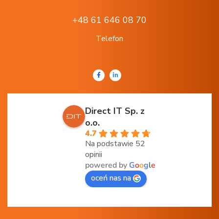
+48 61 646 08 70
Telefon
Direct IT Sp. z
o.o.
4.7
Na podstawie 52
opinii
powered by
G
o
o
g
l
e
oceń nas na