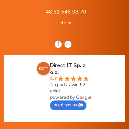
+48 61 646 08 70
Telefon
Direct IT Sp. z
o.o.
4.7
Na podstawie 52
opinii
powered by
G
o
o
g
l
e
oceń nas na