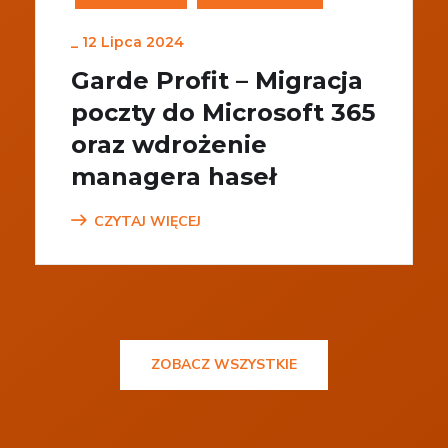
_
12 Lipca 2024
Garde Profit – Migracja
poczty do Microsoft 365
oraz wdrożenie
managera haseł
CZYTAJ WIĘCEJ
ZOBACZ WSZYSTKIE