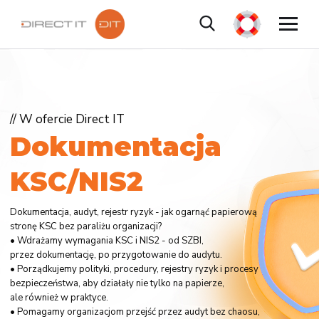
// W ofercie Direct IT
D
o
k
u
m
e
n
t
a
c
j
a
K
S
C
/
N
I
S
2
Dokumentacja, audyt, rejestr ryzyk - jak ogarnąć papierową
stronę KSC bez paraliżu organizacji?
• Wdrażamy wymagania KSC i NIS2 - od SZBI,
przez dokumentację, po przygotowanie do audytu.
• Porządkujemy polityki, procedury, rejestry ryzyk i procesy
bezpieczeństwa, aby działały nie tylko na papierze,
ale również w praktyce.
• Pomagamy organizacjom przejść przez audyt bez chaosu,