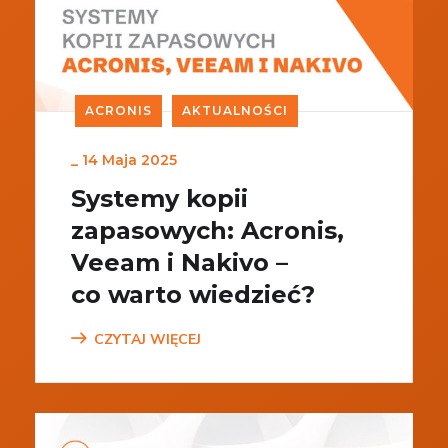
ACRONIS
AKTUALNOŚCI
_
14 Maja 2025
Systemy kopii
zapasowych: Acronis,
Veeam i Nakivo –
co warto wiedzieć?
CZYTAJ WIĘCEJ