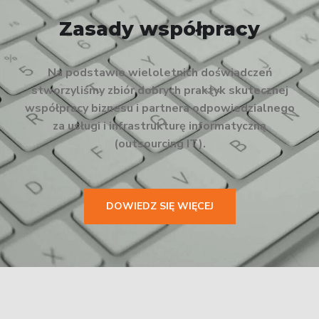
Zasady współpracy
Na podstawie wieloletnich doświadczeń
stworzyliśmy zbiór dobrych praktyk skutecznej
współpracy biznesu i partnera odpowiedzialnego
za usługi i infrastrukturę informatyczną
(outsourcing IT).
DOWIEDZ SIĘ WIĘCEJ