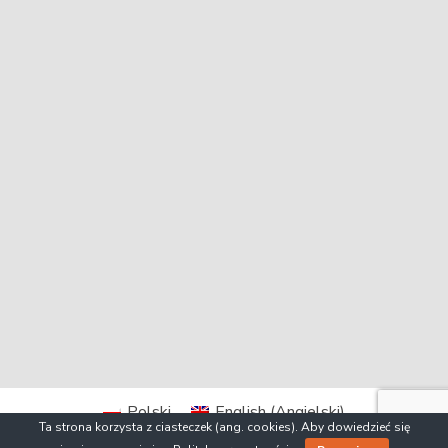
Polski
English
(
Angielski
)
Ta strona korzysta z ciasteczek (ang. cookies). Aby dowiedzieć się