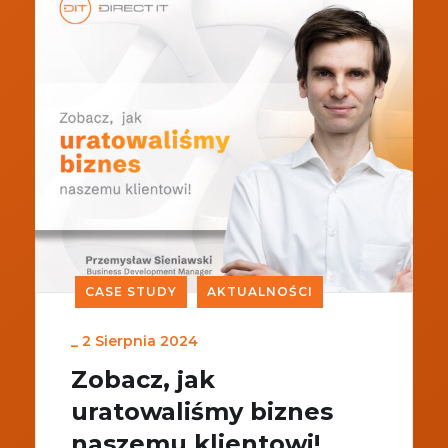
CASE STUDY
AKTUALNOŚCI
_
2 Sierpnia 2024
Zobacz, jak
uratowaliśmy biznes
naszemu klientowi!