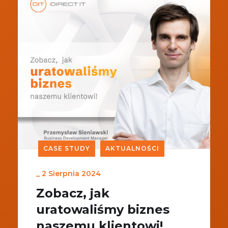
CASE STUDY
AKTUALNOŚCI
_
2 Sierpnia 2024
Zobacz, jak
uratowaliśmy biznes
naszemu klientowi!