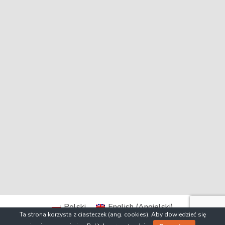
Polski
English
(
Angielski
)
Ta strona korzysta z ciasteczek (ang. cookies). Aby dowiedzieć się