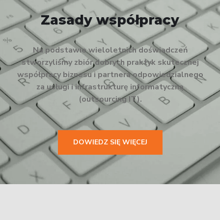
Zasady współpracy
Na podstawie wieloletnich doświadczeń
stworzyliśmy zbiór dobrych praktyk skutecznej
współpracy biznesu i partnera odpowiedzialnego
za usługi i infrastrukturę informatyczną
(outsourcing IT).
DOWIEDZ SIĘ WIĘCEJ