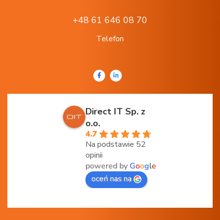
+48 61 646 08 70
Telefon
Direct IT Sp. z
o.o.
4.7
Na podstawie 52
opinii
powered by
G
o
o
g
l
e
oceń nas na