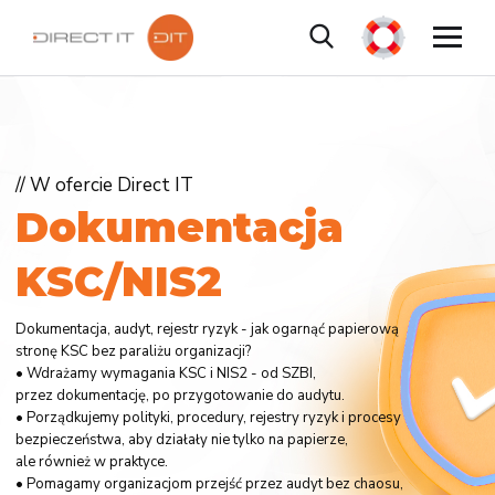
// W ofercie Direct IT
D
o
k
u
m
e
n
t
a
c
j
a
K
S
C
/
N
I
S
2
Dokumentacja, audyt, rejestr ryzyk - jak ogarnąć papierową
stronę KSC bez paraliżu organizacji?
• Wdrażamy wymagania KSC i NIS2 - od SZBI,
przez dokumentację, po przygotowanie do audytu.
• Porządkujemy polityki, procedury, rejestry ryzyk i procesy
bezpieczeństwa, aby działały nie tylko na papierze,
ale również w praktyce.
• Pomagamy organizacjom przejść przez audyt bez chaosu,