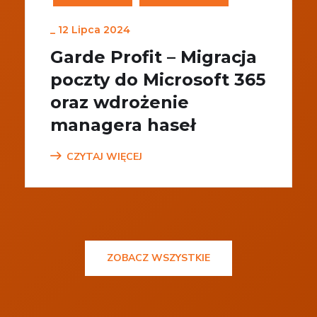
_
12 Lipca 2024
Garde Profit – Migracja
poczty do Microsoft 365
oraz wdrożenie
managera haseł
CZYTAJ WIĘCEJ
ZOBACZ WSZYSTKIE