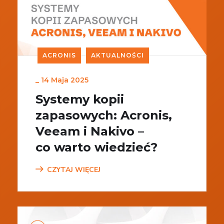
ACRONIS
AKTUALNOŚCI
_
14 Maja 2025
Systemy kopii
zapasowych: Acronis,
Veeam i Nakivo –
co warto wiedzieć?
CZYTAJ WIĘCEJ