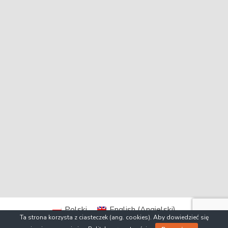
Polski
English
(
Angielski
)
Ta strona korzysta z ciasteczek (ang. cookies). Aby dowiedzieć się