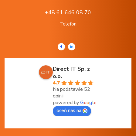
+48 61 646 08 70
Telefon
Direct IT Sp. z
o.o.
4.7
Na podstawie 52
opinii
powered by
G
o
o
g
l
e
oceń nas na