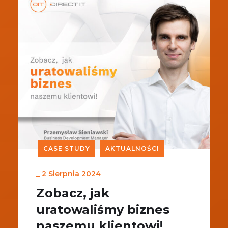
CASE STUDY
AKTUALNOŚCI
_
2 Sierpnia 2024
Zobacz, jak
uratowaliśmy biznes
naszemu klientowi!