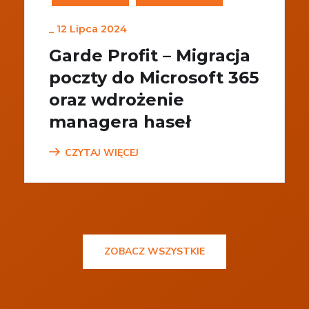
_
12 Lipca 2024
Garde Profit – Migracja
poczty do Microsoft 365
oraz wdrożenie
managera haseł
CZYTAJ WIĘCEJ
ZOBACZ WSZYSTKIE