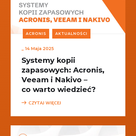
ACRONIS
AKTUALNOŚCI
_
14 Maja 2025
Systemy kopii
zapasowych: Acronis,
Veeam i Nakivo –
co warto wiedzieć?
CZYTAJ WIĘCEJ