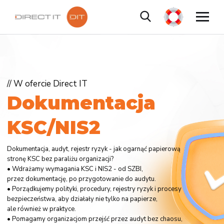
// W ofercie Direct IT
D
o
k
u
m
e
n
t
a
c
j
a
K
S
C
/
N
I
S
2
Dokumentacja, audyt, rejestr ryzyk - jak ogarnąć papierową
stronę KSC bez paraliżu organizacji?
• Wdrażamy wymagania KSC i NIS2 - od SZBI,
przez dokumentację, po przygotowanie do audytu.
• Porządkujemy polityki, procedury, rejestry ryzyk i procesy
bezpieczeństwa, aby działały nie tylko na papierze,
ale również w praktyce.
• Pomagamy organizacjom przejść przez audyt bez chaosu,