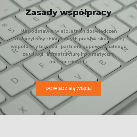
Zasady współpracy
Na podstawie wieloletnich doświadczeń
stworzyliśmy zbiór dobrych praktyk skutecznej
współpracy biznesu i partnera odpowiedzialnego
za usługi i infrastrukturę informatyczną
(outsourcing IT).
DOWIEDZ SIĘ WIĘCEJ