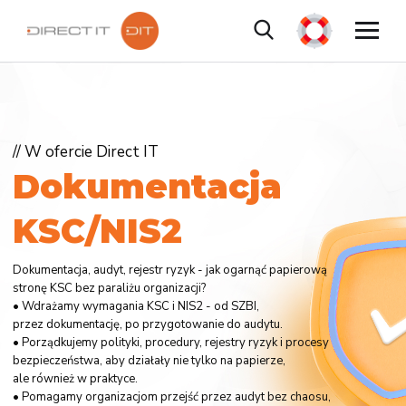
// W ofercie Direct IT
D
o
k
u
m
e
n
t
a
c
j
a
K
S
C
/
N
I
S
2
Dokumentacja, audyt, rejestr ryzyk - jak ogarnąć papierową
stronę KSC bez paraliżu organizacji?
• Wdrażamy wymagania KSC i NIS2 - od SZBI,
przez dokumentację, po przygotowanie do audytu.
• Porządkujemy polityki, procedury, rejestry ryzyk i procesy
bezpieczeństwa, aby działały nie tylko na papierze,
ale również w praktyce.
• Pomagamy organizacjom przejść przez audyt bez chaosu,