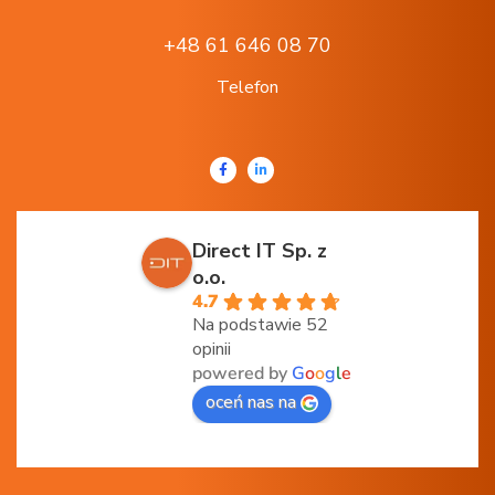
+48 61 646 08 70
Telefon
Direct IT Sp. z
o.o.
4.7
Na podstawie 52
opinii
powered by
G
o
o
g
l
e
oceń nas na