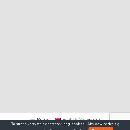
Polski
English
(
Angielski
)
Ta strona korzysta z ciasteczek (ang. cookies). Aby dowiedzieć się