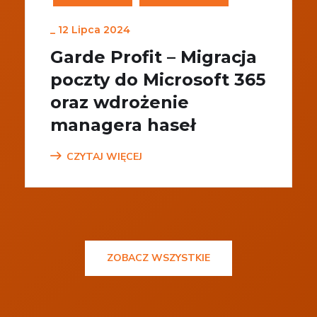
_
12 Lipca 2024
Garde Profit – Migracja
poczty do Microsoft 365
oraz wdrożenie
managera haseł
CZYTAJ WIĘCEJ
ZOBACZ WSZYSTKIE