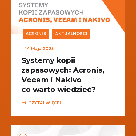
ACRONIS
AKTUALNOŚCI
_
14 Maja 2025
Systemy kopii
zapasowych: Acronis,
Veeam i Nakivo –
co warto wiedzieć?
CZYTAJ WIĘCEJ