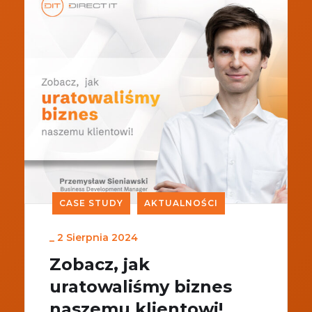
CASE STUDY
AKTUALNOŚCI
_
2 Sierpnia 2024
Zobacz, jak
uratowaliśmy biznes
naszemu klientowi!