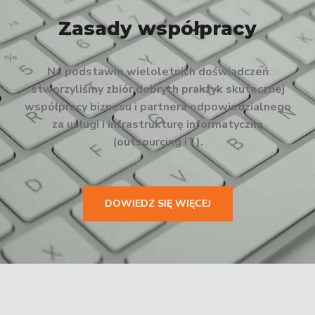
Zasady współpracy
Na podstawie wieloletnich doświadczeń
stworzyliśmy zbiór dobrych praktyk skutecznej
współpracy biznesu i partnera odpowiedzialnego
za usługi i infrastrukturę informatyczną
(outsourcing IT).
DOWIEDZ SIĘ WIĘCEJ