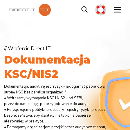
// W ofercie Direct IT
D
o
k
u
m
e
n
t
a
c
j
a
K
S
C
/
N
I
S
2
Dokumentacja, audyt, rejestr ryzyk - jak ogarnąć papierową
stronę KSC bez paraliżu organizacji?
• Wdrażamy wymagania KSC i NIS2 - od SZBI,
przez dokumentację, po przygotowanie do audytu.
• Porządkujemy polityki, procedury, rejestry ryzyk i procesy
bezpieczeństwa, aby działały nie tylko na papierze,
ale również w praktyce.
• Pomagamy organizacjom przejść przez audyt bez chaosu,