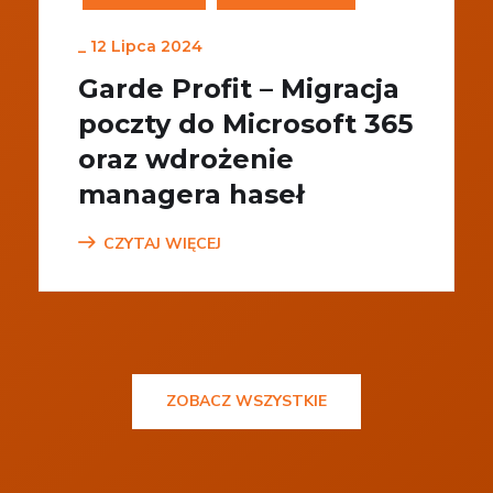
_
12 Lipca 2024
Garde Profit – Migracja
poczty do Microsoft 365
oraz wdrożenie
managera haseł
CZYTAJ WIĘCEJ
ZOBACZ WSZYSTKIE