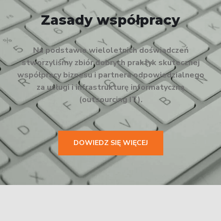
Zasady współpracy
Na podstawie wieloletnich doświadczeń
stworzyliśmy zbiór dobrych praktyk skutecznej
współpracy biznesu i partnera odpowiedzialnego
za usługi i infrastrukturę informatyczną
(outsourcing IT).
DOWIEDZ SIĘ WIĘCEJ