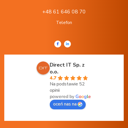
+48 61 646 08 70
Telefon
Direct IT Sp. z
o.o.
4.7
Na podstawie 52
opinii
powered by
G
o
o
g
l
e
oceń nas na