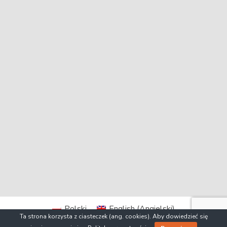
Polski
English
(
Angielski
)
Ta strona korzysta z ciasteczek (ang. cookies). Aby dowiedzieć się