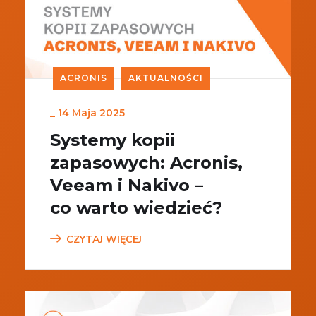
ACRONIS
AKTUALNOŚCI
_
14 Maja 2025
Systemy kopii
zapasowych: Acronis,
Veeam i Nakivo –
co warto wiedzieć?
CZYTAJ WIĘCEJ