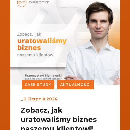
CASE STUDY
AKTUALNOŚCI
_
2 Sierpnia 2024
Zobacz, jak
uratowaliśmy biznes
naszemu klientowi!