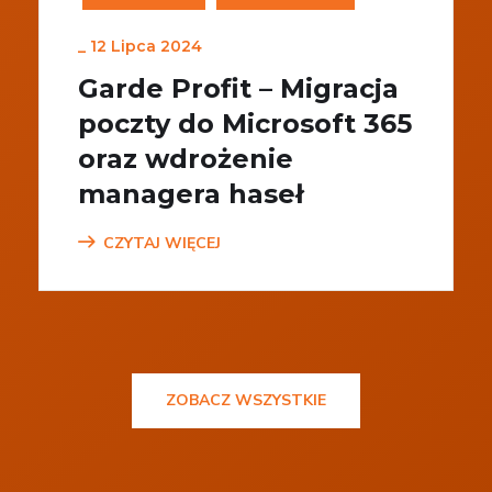
_
12 Lipca 2024
Garde Profit – Migracja
poczty do Microsoft 365
oraz wdrożenie
managera haseł
CZYTAJ WIĘCEJ
ZOBACZ WSZYSTKIE