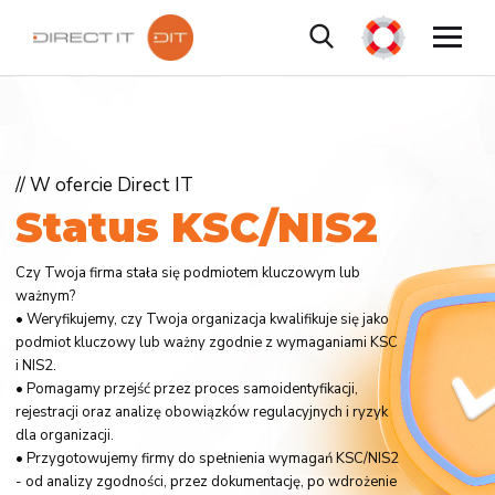
// W ofercie Direct IT
S
t
a
t
u
s
K
S
C
/
N
I
S
2
Czy Twoja firma stała się podmiotem kluczowym lub
ważnym?
• Weryfikujemy, czy Twoja organizacja kwalifikuje się jako
podmiot kluczowy lub ważny zgodnie z wymaganiami KSC
i NIS2.
• Pomagamy przejść przez proces samoidentyfikacji,
rejestracji oraz analizę obowiązków regulacyjnych i ryzyk
dla organizacji.
• Przygotowujemy firmy do spełnienia wymagań KSC/NIS2
- od analizy zgodności, przez dokumentację, po wdrożenie