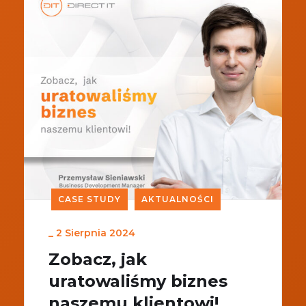
CASE STUDY
AKTUALNOŚCI
_
2 Sierpnia 2024
Zobacz, jak
uratowaliśmy biznes
naszemu klientowi!