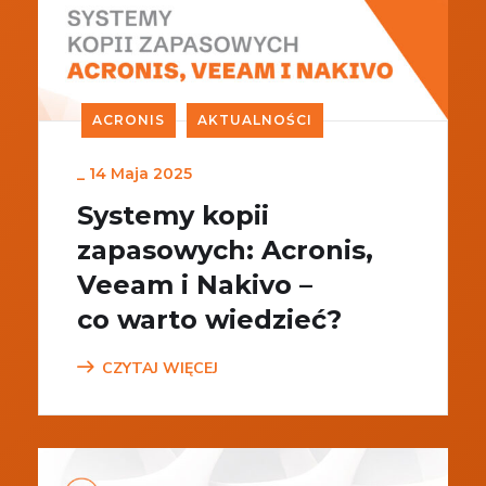
ACRONIS
AKTUALNOŚCI
_
14 Maja 2025
Systemy kopii
zapasowych: Acronis,
Veeam i Nakivo –
co warto wiedzieć?
CZYTAJ WIĘCEJ