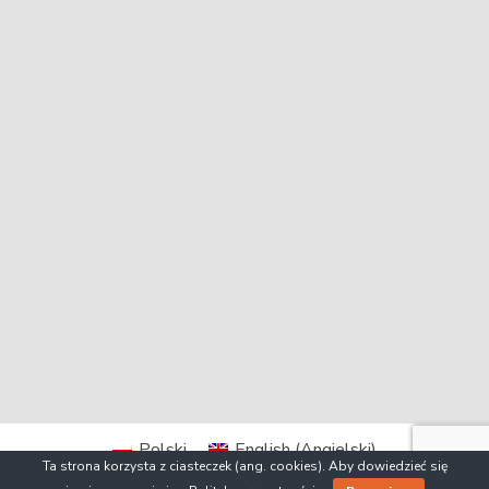
Polski
English
(
Angielski
)
Ta strona korzysta z ciasteczek (ang. cookies). Aby dowiedzieć się