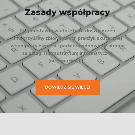
Zasady współpracy
Na podstawie wieloletnich doświadczeń
stworzyliśmy zbiór dobrych praktyk skutecznej
współpracy biznesu i partnera odpowiedzialnego
za usługi i infrastrukturę informatyczną
(outsourcing IT).
DOWIEDZ SIĘ WIĘCEJ