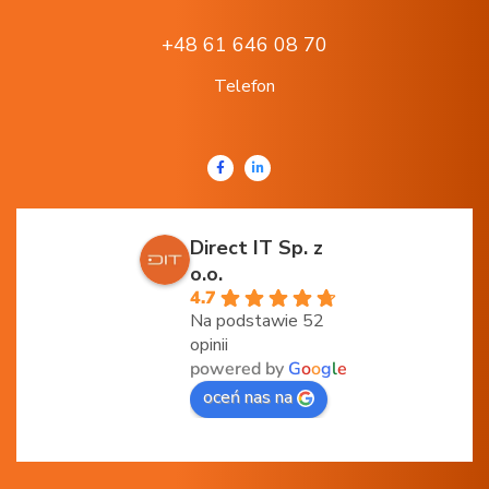
+48 61 646 08 70
Telefon
Direct IT Sp. z
o.o.
4.7
Na podstawie 52
opinii
powered by
G
o
o
g
l
e
oceń nas na