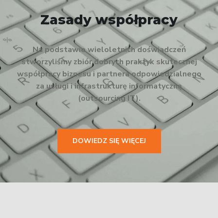
Zasady współpracy
Na podstawie wieloletnich doświadczeń
stworzyliśmy zbiór dobrych praktyk skutecznej
współpracy biznesu i partnera odpowiedzialnego
za usługi i infrastrukturę informatyczną
(outsourcing IT).
DOWIEDZ SIĘ WIĘCEJ