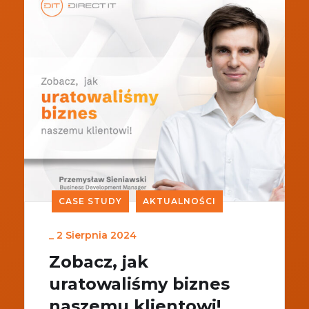
CASE STUDY
AKTUALNOŚCI
_
2 Sierpnia 2024
Zobacz, jak
uratowaliśmy biznes
naszemu klientowi!