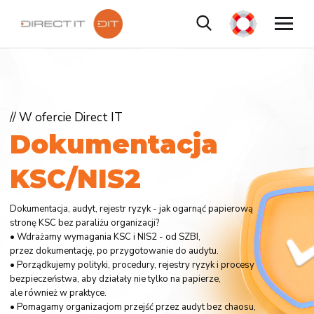
// W ofercie Direct IT
D
o
k
u
m
e
n
t
a
c
j
a
K
S
C
/
N
I
S
2
Dokumentacja, audyt, rejestr ryzyk - jak ogarnąć papierową
stronę KSC bez paraliżu organizacji?
• Wdrażamy wymagania KSC i NIS2 - od SZBI,
przez dokumentację, po przygotowanie do audytu.
• Porządkujemy polityki, procedury, rejestry ryzyk i procesy
bezpieczeństwa, aby działały nie tylko na papierze,
ale również w praktyce.
• Pomagamy organizacjom przejść przez audyt bez chaosu,