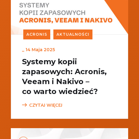
ACRONIS
AKTUALNOŚCI
_
14 Maja 2025
Systemy kopii
zapasowych: Acronis,
Veeam i Nakivo –
co warto wiedzieć?
CZYTAJ WIĘCEJ