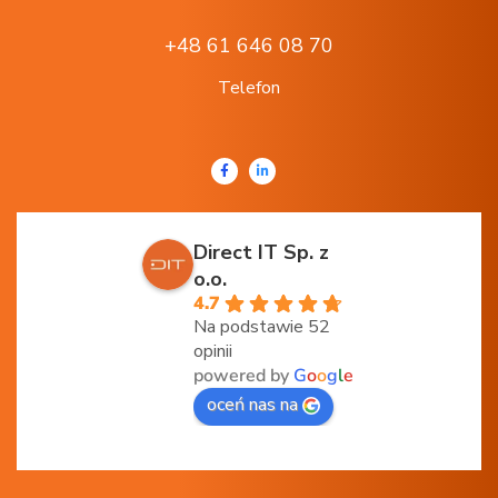
+48 61 646 08 70
Telefon
Direct IT Sp. z
o.o.
4.7
Na podstawie 52
opinii
powered by
G
o
o
g
l
e
oceń nas na