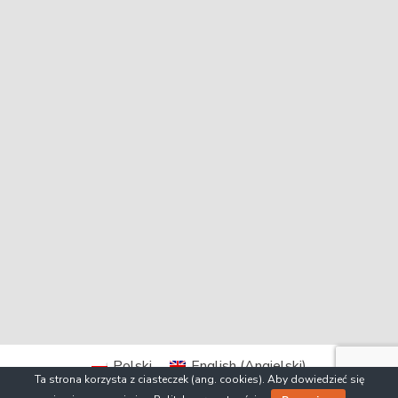
Polski
English
(
Angielski
)
Ta strona korzysta z ciasteczek (ang. cookies). Aby dowiedzieć się