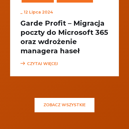
_
12 Lipca 2024
Garde Profit – Migracja
poczty do Microsoft 365
oraz wdrożenie
managera haseł
CZYTAJ WIĘCEJ
ZOBACZ WSZYSTKIE