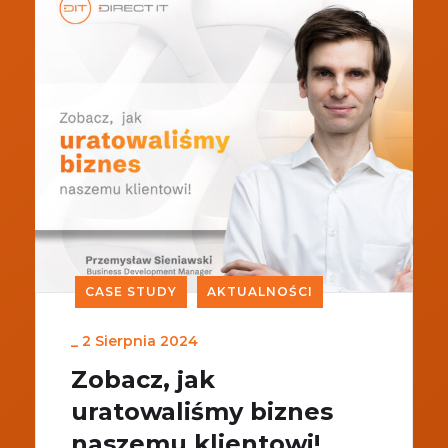
CASE STUDY
AKTUALNOŚCI
_
2 Sierpnia 2024
Zobacz, jak
uratowaliśmy biznes
naszemu klientowi!