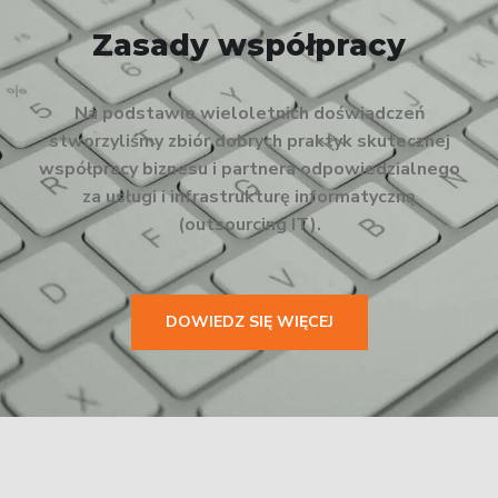
Zasady współpracy
Na podstawie wieloletnich doświadczeń
stworzyliśmy zbiór dobrych praktyk skutecznej
współpracy biznesu i partnera odpowiedzialnego
za usługi i infrastrukturę informatyczną
(outsourcing IT).
DOWIEDZ SIĘ WIĘCEJ