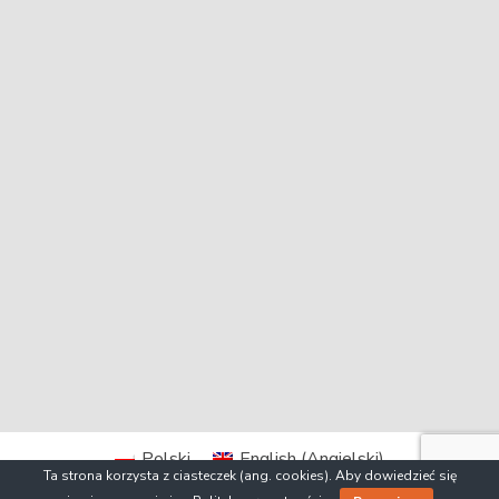
Polski
English
(
Angielski
)
Ta strona korzysta z ciasteczek (ang. cookies). Aby dowiedzieć się