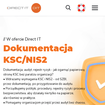
// W ofercie Direct IT
D
o
k
u
m
e
n
t
a
c
j
a
K
S
C
/
N
I
S
2
Dokumentacja, audyt, rejestr ryzyk - jak ogarnąć papierową
stronę KSC bez paraliżu organizacji?
• Wdrażamy wymagania KSC i NIS2 - od SZBI,
przez dokumentację, po przygotowanie do audytu.
• Porządkujemy polityki, procedury, rejestry ryzyk i procesy
bezpieczeństwa, aby działały nie tylko na papierze,
ale również w praktyce.
• Pomagamy organizacjom przejść przez audyt bez chaosu,