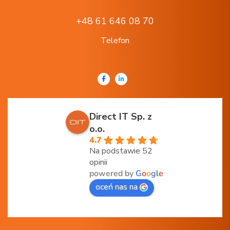
+48 61 646 08 70
Telefon
Direct IT Sp. z
o.o.
4.7
Na podstawie 52
opinii
powered by
G
o
o
g
l
e
oceń nas na