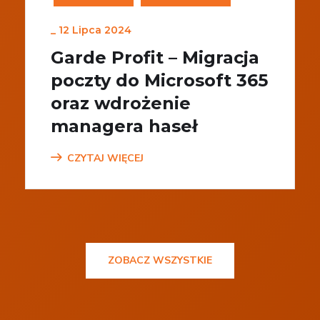
_
12 Lipca 2024
Garde Profit – Migracja
poczty do Microsoft 365
oraz wdrożenie
managera haseł
CZYTAJ WIĘCEJ
ZOBACZ WSZYSTKIE