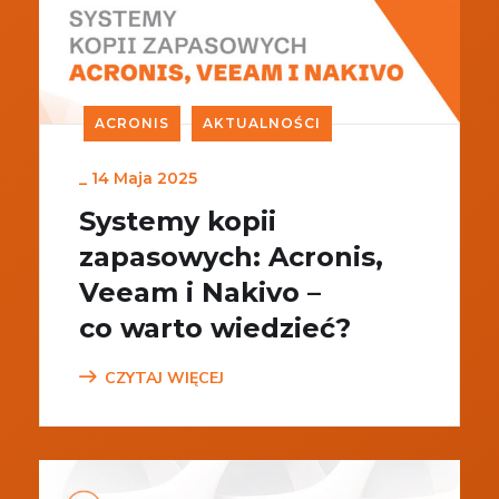
ACRONIS
AKTUALNOŚCI
_
14 Maja 2025
Systemy kopii
zapasowych: Acronis,
Veeam i Nakivo –
co warto wiedzieć?
CZYTAJ WIĘCEJ