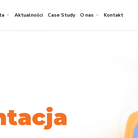
ta
Aktualności
Case Study
O nas
Kontakt
n
t
a
c
j
a