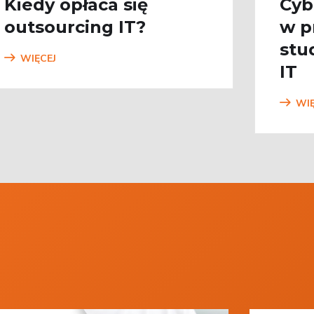
Kiedy opłaca się
Cyb
outsourcing IT?
w p
stu
WIĘCEJ
IT
WIĘ