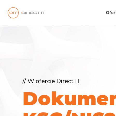
Ofer
// W ofercie Direct IT
D
o
k
u
m
e