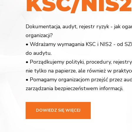
K
S
C
/
N
I
S
2
Dokumentacja, audyt, rejestr ryzyk - jak og
organizacji?
• Wdrażamy wymagania KSC i NIS2 - od SZB
do audytu.
• Porządkujemy polityki, procedury, rejestry
nie tylko na papierze, ale również w praktyc
• Pomagamy organizacjom przejść przez aud
zarządzania bezpieczeństwem informacji.
DOWIEDZ SIĘ WIĘCEJ