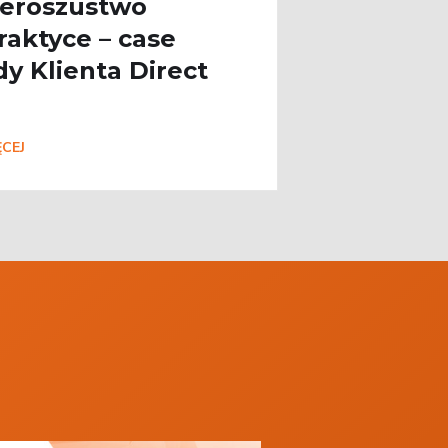
eroszustwo
raktyce – case
dy Klienta Direct
CEJ