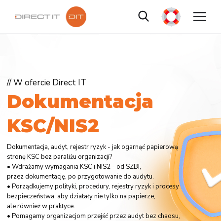
// W ofercie Direct IT
D
o
k
u
m
e
n
t
a
c
j
a
K
S
C
/
N
I
S
2
Dokumentacja, audyt, rejestr ryzyk - jak ogarnąć papierową
stronę KSC bez paraliżu organizacji?
• Wdrażamy wymagania KSC i NIS2 - od SZBI,
przez dokumentację, po przygotowanie do audytu.
• Porządkujemy polityki, procedury, rejestry ryzyk i procesy
bezpieczeństwa, aby działały nie tylko na papierze,
ale również w praktyce.
• Pomagamy organizacjom przejść przez audyt bez chaosu,