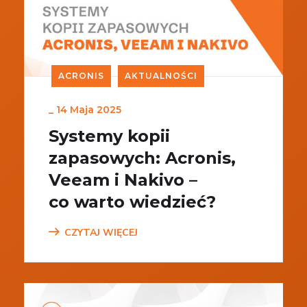
ACRONIS
AKTUALNOŚCI
_
14 Maja 2025
Systemy kopii
zapasowych: Acronis,
Veeam i Nakivo –
co warto wiedzieć?
CZYTAJ WIĘCEJ