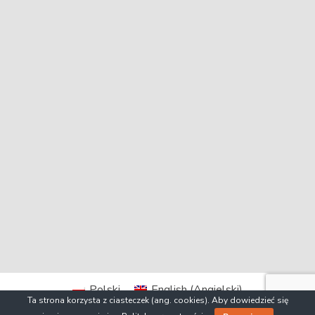
Polski
English
(
Angielski
)
Ta strona korzysta z ciasteczek (ang. cookies). Aby dowiedzieć się