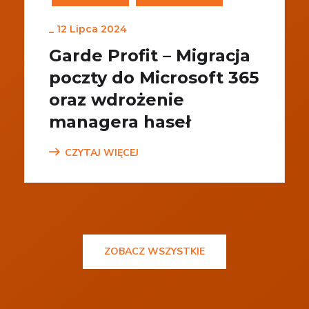
_
12 Lipca 2024
Garde Profit – Migracja
poczty do Microsoft 365
oraz wdrożenie
managera haseł
CZYTAJ WIĘCEJ
ZOBACZ WSZYSTKIE