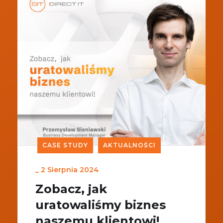
CASE STUDY
AKTUALNOŚCI
_
2 Sierpnia 2024
Zobacz, jak
uratowaliśmy biznes
naszemu klientowi!