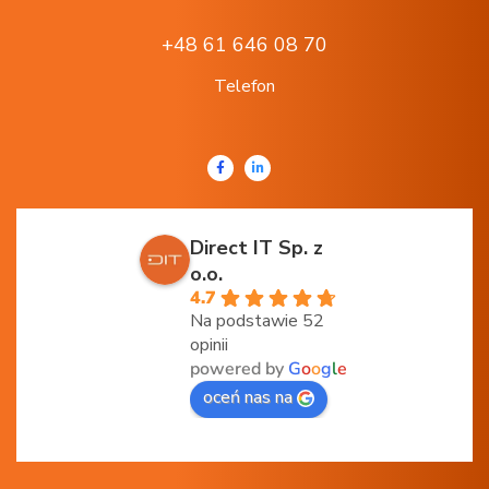
+48 61 646 08 70
Telefon
Direct IT Sp. z
o.o.
4.7
Na podstawie 52
opinii
powered by
G
o
o
g
l
e
oceń nas na