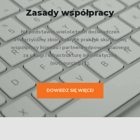
Zasady współpracy
Na podstawie wieloletnich doświadczeń
stworzyliśmy zbiór dobrych praktyk skutecznej
współpracy biznesu i partnera odpowiedzialnego
za usługi i infrastrukturę informatyczną
(outsourcing IT).
DOWIEDZ SIĘ WIĘCEJ