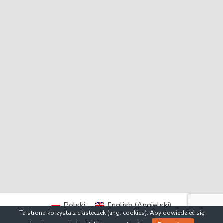
Polski
English
(
Angielski
)
Ta strona korzysta z ciasteczek (ang. cookies). Aby dowiedzieć się