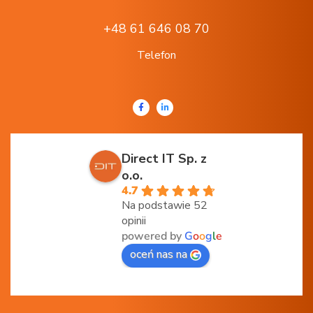
+48 61 646 08 70
Telefon
Direct IT Sp. z
o.o.
4.7
Na podstawie 52
opinii
powered by
G
o
o
g
l
e
oceń nas na