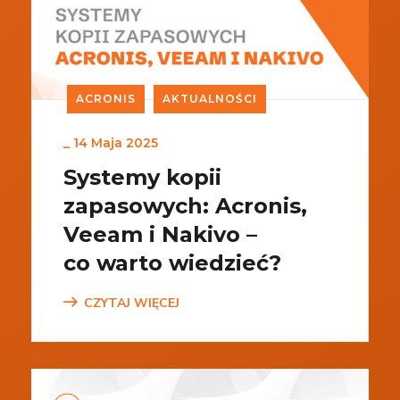
ACRONIS
AKTUALNOŚCI
_
14 Maja 2025
Systemy kopii
zapasowych: Acronis,
Veeam i Nakivo –
co warto wiedzieć?
CZYTAJ WIĘCEJ