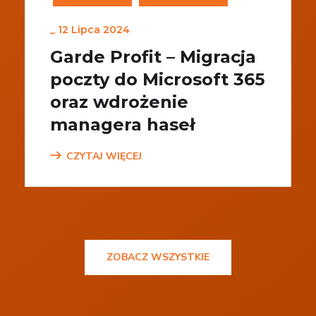
_
12 Lipca 2024
Garde Profit – Migracja
poczty do Microsoft 365
oraz wdrożenie
managera haseł
CZYTAJ WIĘCEJ
ZOBACZ WSZYSTKIE