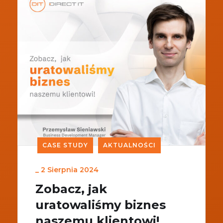
CASE STUDY
AKTUALNOŚCI
_
2 Sierpnia 2024
Zobacz, jak
uratowaliśmy biznes
naszemu klientowi!