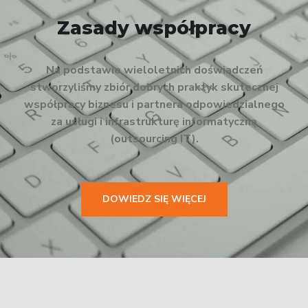
Zasady współpracy
Na podstawie wieloletnich doświadczeń
stworzyliśmy zbiór dobrych praktyk skutecznej
współpracy biznesu i partnera odpowiedzialnego
za usługi i infrastrukturę informatyczną
(outsourcing IT).
DOWIEDZ SIĘ WIĘCEJ