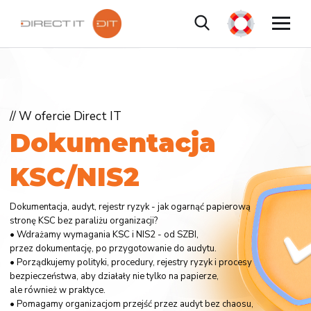
// W ofercie Direct IT
D
o
k
u
m
e
n
t
a
c
j
a
K
S
C
/
N
I
S
2
Dokumentacja, audyt, rejestr ryzyk - jak ogarnąć papierową
stronę KSC bez paraliżu organizacji?
• Wdrażamy wymagania KSC i NIS2 - od SZBI,
przez dokumentację, po przygotowanie do audytu.
• Porządkujemy polityki, procedury, rejestry ryzyk i procesy
bezpieczeństwa, aby działały nie tylko na papierze,
ale również w praktyce.
• Pomagamy organizacjom przejść przez audyt bez chaosu,