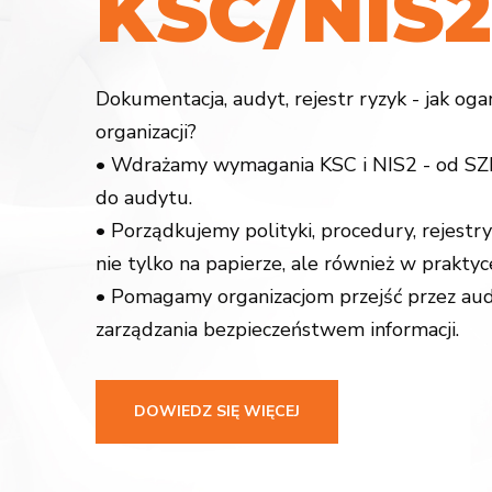
K
S
C
/
N
I
S
2
Dokumentacja, audyt, rejestr ryzyk - jak og
organizacji?
• Wdrażamy wymagania KSC i NIS2 - od SZB
do audytu.
• Porządkujemy polityki, procedury, rejestry
nie tylko na papierze, ale również w praktyc
• Pomagamy organizacjom przejść przez aud
zarządzania bezpieczeństwem informacji.
DOWIEDZ SIĘ WIĘCEJ