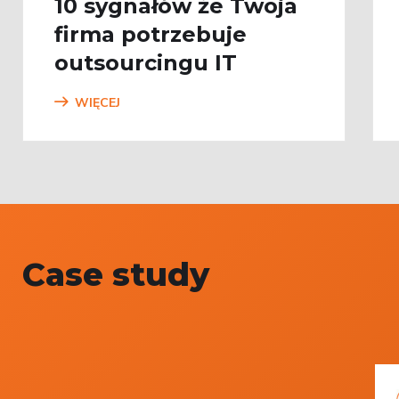
10 sygnałów że Twoja
firma potrzebuje
outsourcingu IT
WIĘCEJ
Case study