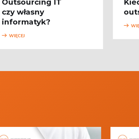
Outsourcing IT
Kie
czy własny
out
informatyk?
WIĘ
WIĘCEJ