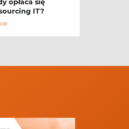
dy opłaca się
sourcing IT?
CEJ