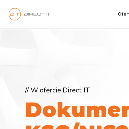
Ofer
// W ofercie Direct IT
D
o
k
u
m
e