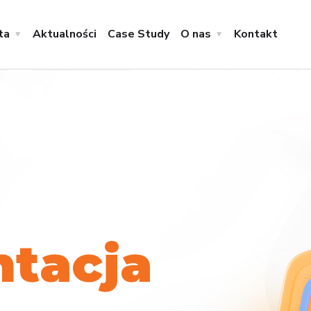
ta
Aktualności
Case Study
O nas
Kontakt
n
t
a
c
j
a