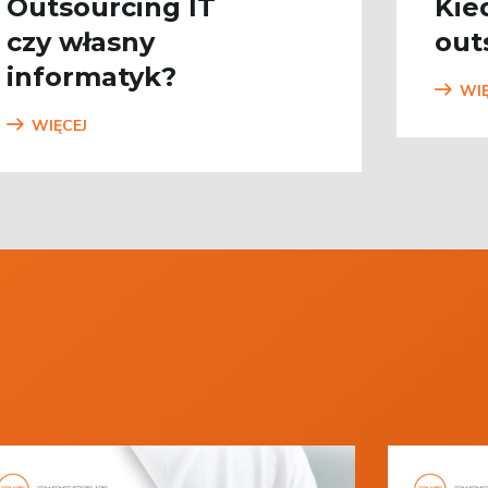
Outsourcing IT
Kie
czy własny
out
informatyk?
WIĘ
WIĘCEJ