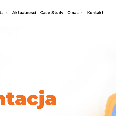
ta
Aktualności
Case Study
O nas
Kontakt
n
t
a
c
j
a