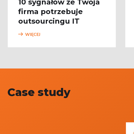
10 sygnałów że Twoja
firma potrzebuje
outsourcingu IT
WIĘCEJ
Case study