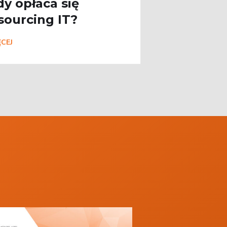
dy opłaca się
sourcing IT?
CEJ