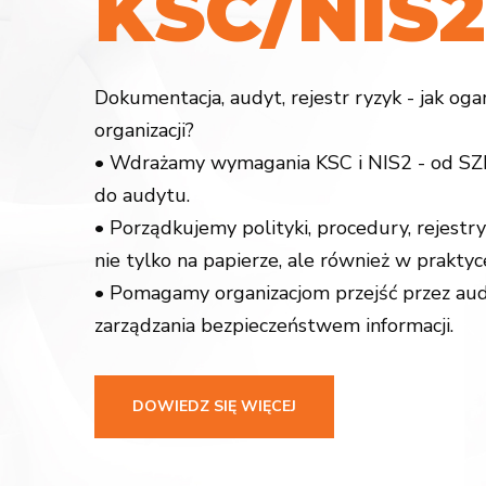
K
S
C
/
N
I
S
2
Dokumentacja, audyt, rejestr ryzyk - jak og
organizacji?
• Wdrażamy wymagania KSC i NIS2 - od SZB
do audytu.
• Porządkujemy polityki, procedury, rejestry
nie tylko na papierze, ale również w praktyc
• Pomagamy organizacjom przejść przez aud
zarządzania bezpieczeństwem informacji.
DOWIEDZ SIĘ WIĘCEJ