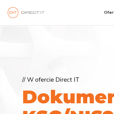
Ofer
// W ofercie Direct IT
D
o
k
u
m
e