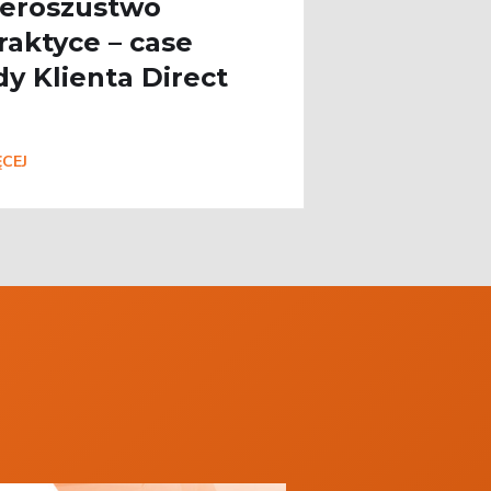
eroszustwo
raktyce – case
dy Klienta Direct
CEJ