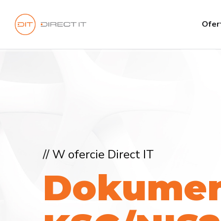
Ofer
// W ofercie Direct IT
D
o
k
u
m
e