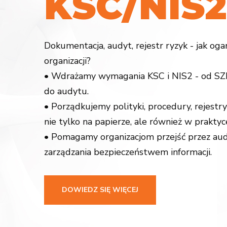
K
S
C
/
N
I
S
2
Dokumentacja, audyt, rejestr ryzyk - jak og
organizacji?
• Wdrażamy wymagania KSC i NIS2 - od SZB
do audytu.
• Porządkujemy polityki, procedury, rejestry
nie tylko na papierze, ale również w praktyc
• Pomagamy organizacjom przejść przez aud
zarządzania bezpieczeństwem informacji.
DOWIEDZ SIĘ WIĘCEJ