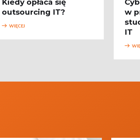
Kiedy opłaca się
Cyb
outsourcing IT?
w p
stu
WIĘCEJ
IT
WIĘ