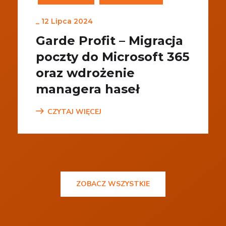
_
12 Lipca 2024
Garde Profit – Migracja
poczty do Microsoft 365
oraz wdrożenie
managera haseł
CZYTAJ WIĘCEJ
ZOBACZ WSZYSTKIE