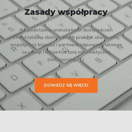
Zasady współpracy
Na podstawie wieloletnich doświadczeń
stworzyliśmy zbiór dobrych praktyk skutecznej
współpracy biznesu i partnera odpowiedzialnego
za usługi i infrastrukturę informatyczną
(outsourcing IT).
DOWIEDZ SIĘ WIĘCEJ