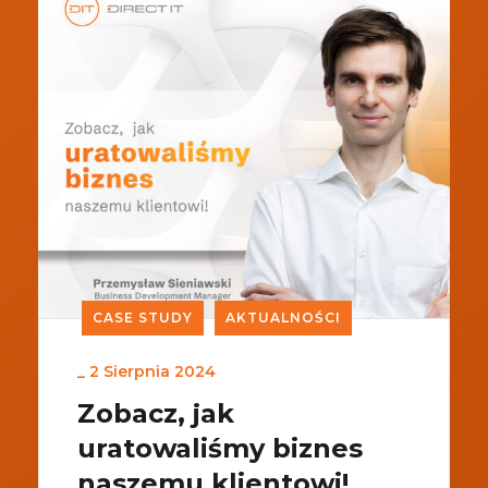
CASE STUDY
AKTUALNOŚCI
_
2 Sierpnia 2024
Zobacz, jak
uratowaliśmy biznes
naszemu klientowi!