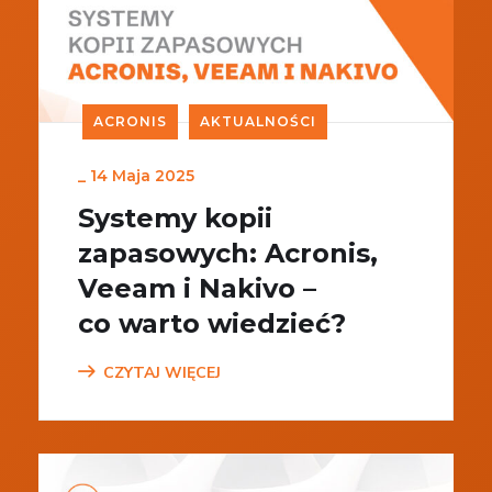
ACRONIS
AKTUALNOŚCI
_
14 Maja 2025
Systemy kopii
zapasowych: Acronis,
Veeam i Nakivo –
co warto wiedzieć?
CZYTAJ WIĘCEJ