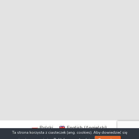
Polski
English
(
Angielski
)
Ta strona korzysta z ciasteczek (ang. cookies). Aby dowiedzieć się