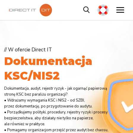
// W ofercie Direct IT
D
o
k
u
m
e
n
t
a
c
j
a
K
S
C
/
N
I
S
2
Dokumentacja, audyt, rejestr ryzyk - jak ogarnąć papierową
stronę KSC bez paraliżu organizacji?
• Wdrażamy wymagania KSC i NIS2 - od SZBI,
przez dokumentację, po przygotowanie do audytu.
• Porządkujemy polityki, procedury, rejestry ryzyk i procesy
bezpieczeństwa, aby działały nie tylko na papierze,
ale również w praktyce.
• Pomagamy organizacjom przejść przez audyt bez chaosu,