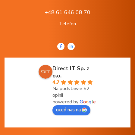
+48 61 646 08 70
Telefon
Direct IT Sp. z
o.o.
4.7
Na podstawie 52
opinii
powered by
G
o
o
g
l
e
oceń nas na