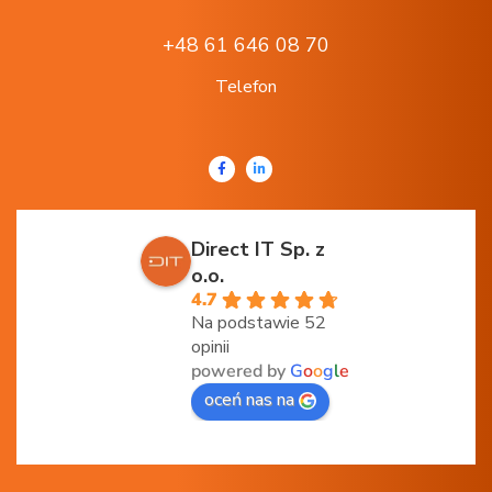
+48 61 646 08 70
Telefon
Direct IT Sp. z
o.o.
4.7
Na podstawie 52
opinii
powered by
G
o
o
g
l
e
oceń nas na