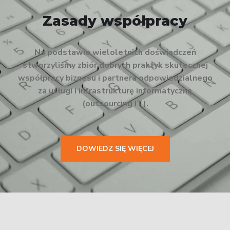
Zasady współpracy
Na podstawie wieloletnich doświadczeń
stworzyliśmy zbiór dobrych praktyk skutecznej
współpracy biznesu i partnera odpowiedzialnego
za usługi i infrastrukturę informatyczną
(outsourcing IT).
DOWIEDZ SIĘ WIĘCEJ