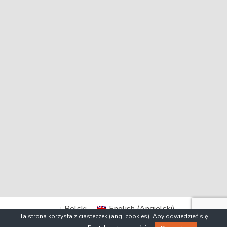
Polski
English
(
Angielski
)
Ta strona korzysta z ciasteczek (ang. cookies). Aby dowiedzieć się