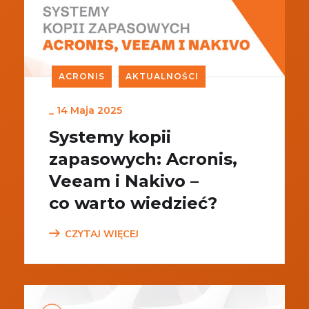
ACRONIS
AKTUALNOŚCI
_
14 Maja 2025
Systemy kopii
zapasowych: Acronis,
Veeam i Nakivo –
co warto wiedzieć?
CZYTAJ WIĘCEJ