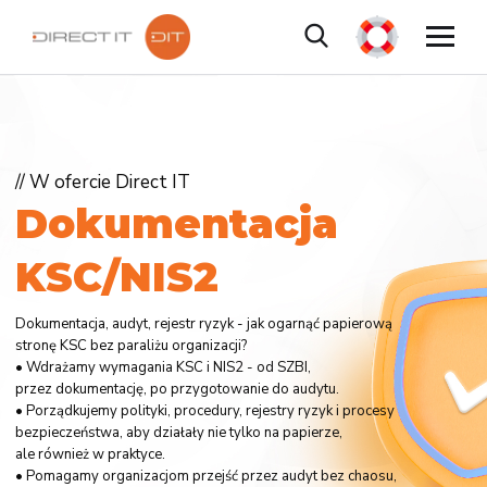
// W ofercie Direct IT
D
o
k
u
m
e
n
t
a
c
j
a
K
S
C
/
N
I
S
2
Dokumentacja, audyt, rejestr ryzyk - jak ogarnąć papierową
stronę KSC bez paraliżu organizacji?
• Wdrażamy wymagania KSC i NIS2 - od SZBI,
przez dokumentację, po przygotowanie do audytu.
• Porządkujemy polityki, procedury, rejestry ryzyk i procesy
bezpieczeństwa, aby działały nie tylko na papierze,
ale również w praktyce.
• Pomagamy organizacjom przejść przez audyt bez chaosu,