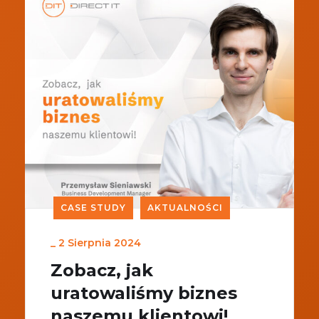
CASE STUDY
AKTUALNOŚCI
_
2 Sierpnia 2024
Zobacz, jak
uratowaliśmy biznes
naszemu klientowi!