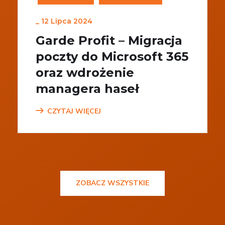
_
12 Lipca 2024
Garde Profit – Migracja
poczty do Microsoft 365
oraz wdrożenie
managera haseł
CZYTAJ WIĘCEJ
ZOBACZ WSZYSTKIE