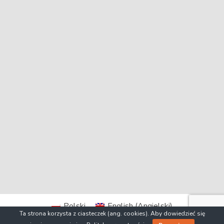
Polski
English
(
Angielski
)
Ta strona korzysta z ciasteczek (ang. cookies). Aby dowiedzieć się