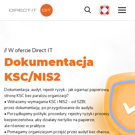
// W ofercie Direct IT
D
o
k
u
m
e
n
t
a
c
j
a
K
S
C
/
N
I
S
2
Dokumentacja, audyt, rejestr ryzyk - jak ogarnąć papierową
stronę KSC bez paraliżu organizacji?
• Wdrażamy wymagania KSC i NIS2 - od SZBI,
przez dokumentację, po przygotowanie do audytu.
• Porządkujemy polityki, procedury, rejestry ryzyk i procesy
bezpieczeństwa, aby działały nie tylko na papierze,
ale również w praktyce.
• Pomagamy organizacjom przejść przez audyt bez chaosu,