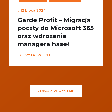
_
12 Lipca 2024
Garde Profit – Migracja
poczty do Microsoft 365
oraz wdrożenie
managera haseł
CZYTAJ WIĘCEJ
ZOBACZ WSZYSTKIE