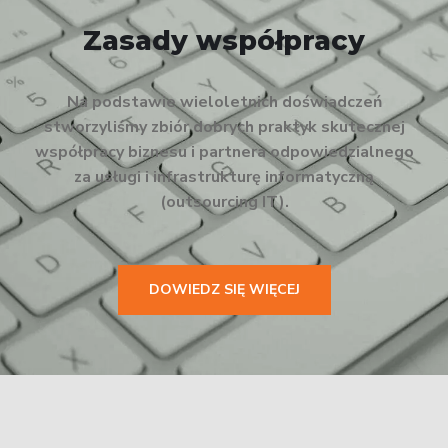
Zasady współpracy
Na podstawie wieloletnich doświadczeń
stworzyliśmy zbiór dobrych praktyk skutecznej
współpracy biznesu i partnera odpowiedzialnego
za usługi i infrastrukturę informatyczną
(outsourcing IT).
DOWIEDZ SIĘ WIĘCEJ