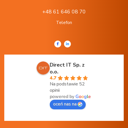
+48 61 646 08 70
Telefon
Direct IT Sp. z
o.o.
4.7
Na podstawie 52
opinii
powered by
G
o
o
g
l
e
oceń nas na