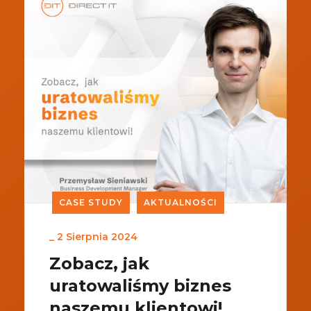
CASE STUDY
AKTUALNOŚCI
_
2 Sierpnia 2024
Zobacz, jak
uratowaliśmy biznes
naszemu klientowi!