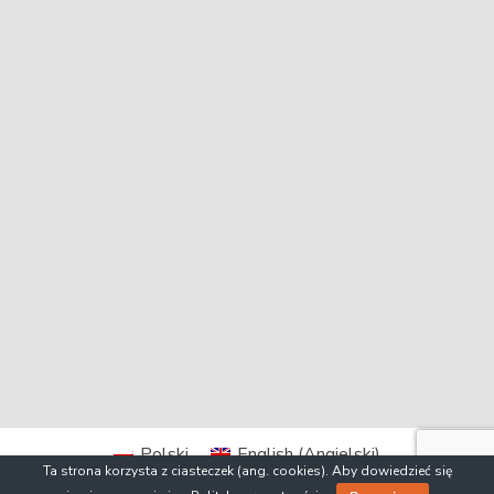
Polski
English
(
Angielski
)
Ta strona korzysta z ciasteczek (ang. cookies). Aby dowiedzieć się