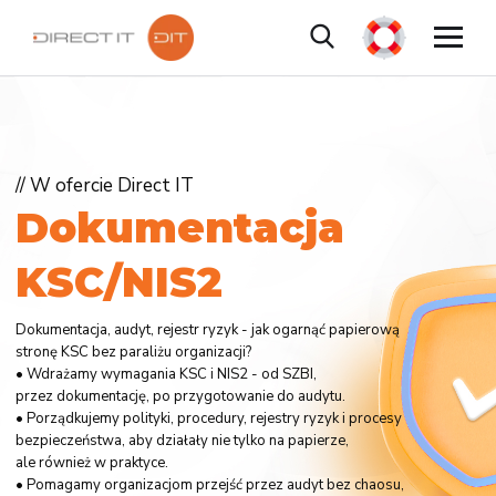
// W ofercie Direct IT
D
o
k
u
m
e
n
t
a
c
j
a
K
S
C
/
N
I
S
2
Dokumentacja, audyt, rejestr ryzyk - jak ogarnąć papierową
stronę KSC bez paraliżu organizacji?
• Wdrażamy wymagania KSC i NIS2 - od SZBI,
przez dokumentację, po przygotowanie do audytu.
• Porządkujemy polityki, procedury, rejestry ryzyk i procesy
bezpieczeństwa, aby działały nie tylko na papierze,
ale również w praktyce.
• Pomagamy organizacjom przejść przez audyt bez chaosu,