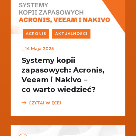
ACRONIS
AKTUALNOŚCI
_
14 Maja 2025
Systemy kopii
zapasowych: Acronis,
Veeam i Nakivo –
co warto wiedzieć?
CZYTAJ WIĘCEJ