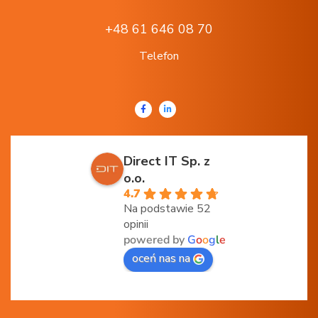
+48 61 646 08 70
Telefon
Direct IT Sp. z
o.o.
4.7
Na podstawie 52
opinii
powered by
G
o
o
g
l
e
oceń nas na