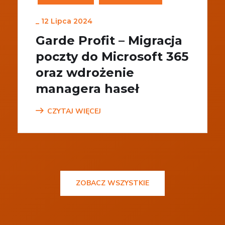
_
12 Lipca 2024
Garde Profit – Migracja
poczty do Microsoft 365
oraz wdrożenie
managera haseł
CZYTAJ WIĘCEJ
ZOBACZ WSZYSTKIE