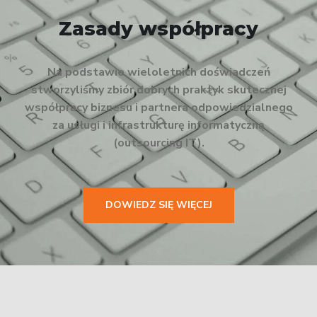
Zasady współpracy
Na podstawie wieloletnich doświadczeń
stworzyliśmy zbiór dobrych praktyk skutecznej
współpracy biznesu i partnera odpowiedzialnego
za usługi i infrastrukturę informatyczną
(outsourcing IT).
DOWIEDZ SIĘ WIĘCEJ