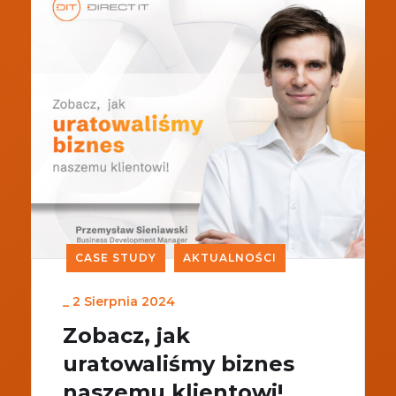
CASE STUDY
AKTUALNOŚCI
_
2 Sierpnia 2024
Zobacz, jak
uratowaliśmy biznes
naszemu klientowi!