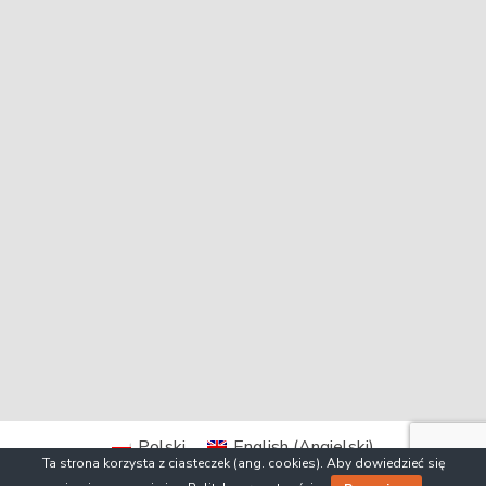
Polski
English
(
Angielski
)
Ta strona korzysta z ciasteczek (ang. cookies). Aby dowiedzieć się