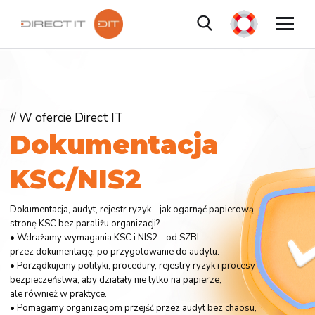
// W ofercie Direct IT
D
o
k
u
m
e
n
t
a
c
j
a
K
S
C
/
N
I
S
2
Dokumentacja, audyt, rejestr ryzyk - jak ogarnąć papierową
stronę KSC bez paraliżu organizacji?
• Wdrażamy wymagania KSC i NIS2 - od SZBI,
przez dokumentację, po przygotowanie do audytu.
• Porządkujemy polityki, procedury, rejestry ryzyk i procesy
bezpieczeństwa, aby działały nie tylko na papierze,
ale również w praktyce.
• Pomagamy organizacjom przejść przez audyt bez chaosu,