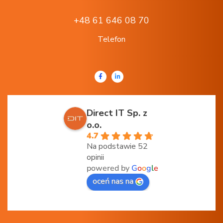
+48 61 646 08 70
Telefon
Direct IT Sp. z
o.o.
4.7
Na podstawie 52
opinii
powered by
G
o
o
g
l
e
oceń nas na