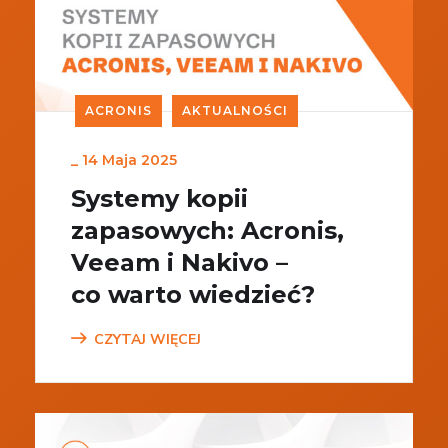
ACRONIS
AKTUALNOŚCI
_
14 Maja 2025
Systemy kopii
zapasowych: Acronis,
Veeam i Nakivo –
co warto wiedzieć?
CZYTAJ WIĘCEJ