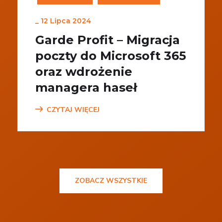
_
12 Lipca 2024
Garde Profit – Migracja
poczty do Microsoft 365
oraz wdrożenie
managera haseł
CZYTAJ WIĘCEJ
ZOBACZ WSZYSTKIE