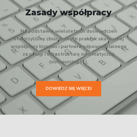
Zasady współpracy
Na podstawie wieloletnich doświadczeń
stworzyliśmy zbiór dobrych praktyk skutecznej
współpracy biznesu i partnera odpowiedzialnego
za usługi i infrastrukturę informatyczną
(outsourcing IT).
DOWIEDZ SIĘ WIĘCEJ