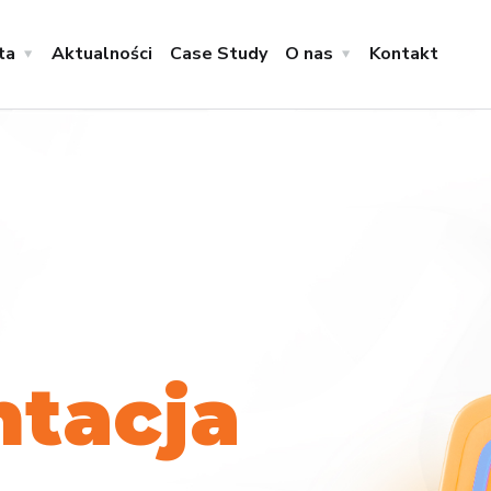
ta
Aktualności
Case Study
O nas
Kontakt
n
t
a
c
j
a