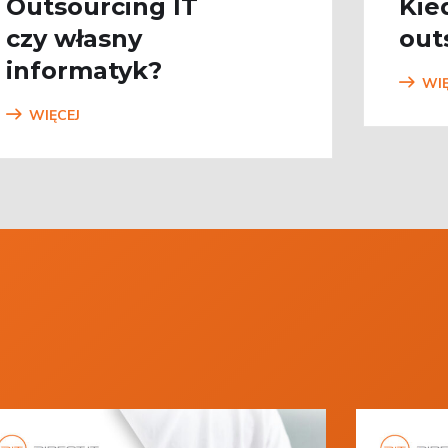
Outsourcing IT
Kie
czy własny
out
informatyk?
WIĘ
WIĘCEJ