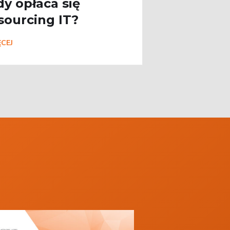
dy opłaca się
sourcing IT?
CEJ