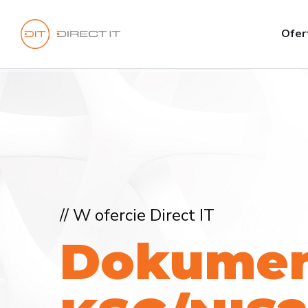
Ofer
// W ofercie Direct IT
D
o
k
u
m
e