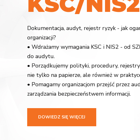
K
S
C
/
N
I
S
2
Dokumentacja, audyt, rejestr ryzyk - jak og
organizacji?
• Wdrażamy wymagania KSC i NIS2 - od SZB
do audytu.
• Porządkujemy polityki, procedury, rejestry
nie tylko na papierze, ale również w praktyc
• Pomagamy organizacjom przejść przez aud
zarządzania bezpieczeństwem informacji.
DOWIEDZ SIĘ WIĘCEJ