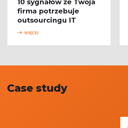
10 sygnałów że Twoja
firma potrzebuje
outsourcingu IT
WIĘCEJ
Case study