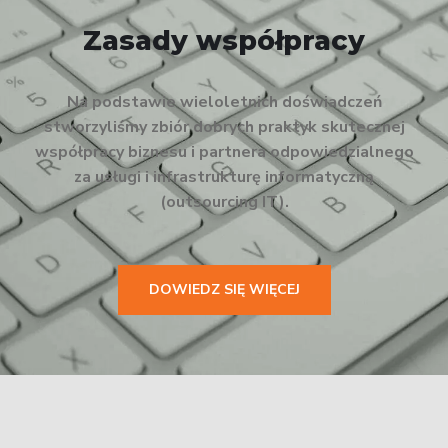
Zasady współpracy
Na podstawie wieloletnich doświadczeń
stworzyliśmy zbiór dobrych praktyk skutecznej
współpracy biznesu i partnera odpowiedzialnego
za usługi i infrastrukturę informatyczną
(outsourcing IT).
DOWIEDZ SIĘ WIĘCEJ