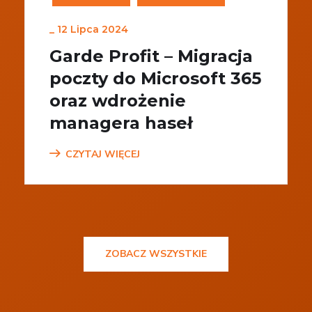
_
12 Lipca 2024
Garde Profit – Migracja
poczty do Microsoft 365
oraz wdrożenie
managera haseł
CZYTAJ WIĘCEJ
ZOBACZ WSZYSTKIE