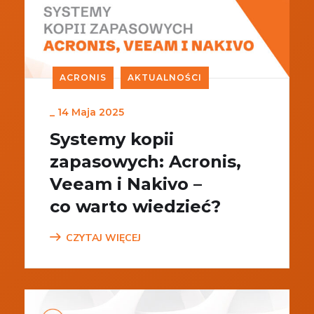
ACRONIS
AKTUALNOŚCI
_
14 Maja 2025
Systemy kopii
zapasowych: Acronis,
Veeam i Nakivo –
co warto wiedzieć?
CZYTAJ WIĘCEJ