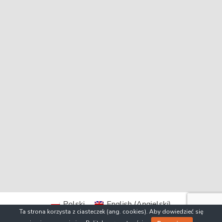
Polski
English
(
Angielski
)
Ta strona korzysta z ciasteczek (ang. cookies). Aby dowiedzieć się