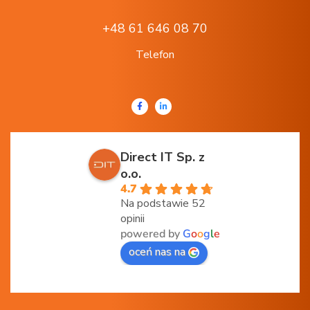
+48 61 646 08 70
Telefon
Direct IT Sp. z
o.o.
4.7
Na podstawie 52
opinii
powered by
G
o
o
g
l
e
oceń nas na