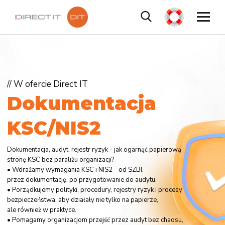
// W ofercie Direct IT
D
o
k
u
m
e
n
t
a
c
j
a
K
S
C
/
N
I
S
2
Dokumentacja, audyt, rejestr ryzyk - jak ogarnąć papierową
stronę KSC bez paraliżu organizacji?
• Wdrażamy wymagania KSC i NIS2 - od SZBI,
przez dokumentację, po przygotowanie do audytu.
• Porządkujemy polityki, procedury, rejestry ryzyk i procesy
bezpieczeństwa, aby działały nie tylko na papierze,
ale również w praktyce.
• Pomagamy organizacjom przejść przez audyt bez chaosu,