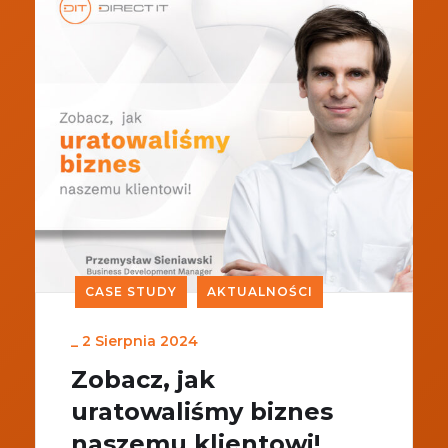
CASE STUDY
AKTUALNOŚCI
_
2 Sierpnia 2024
Zobacz, jak
uratowaliśmy biznes
naszemu klientowi!