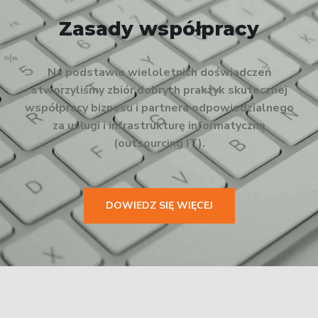
Zasady współpracy
Na podstawie wieloletnich doświadczeń
stworzyliśmy zbiór dobrych praktyk skutecznej
współpracy biznesu i partnera odpowiedzialnego
za usługi i infrastrukturę informatyczną
(outsourcing IT).
DOWIEDZ SIĘ WIĘCEJ