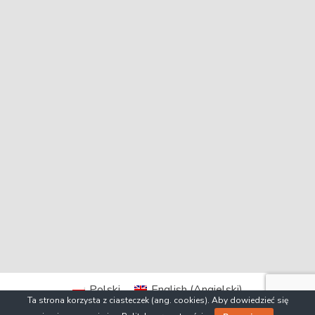
Polski
English
(
Angielski
)
Ta strona korzysta z ciasteczek (ang. cookies). Aby dowiedzieć się