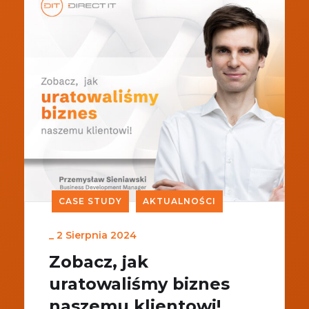
CASE STUDY
AKTUALNOŚCI
_
2 Sierpnia 2024
Zobacz, jak
uratowaliśmy biznes
naszemu klientowi!