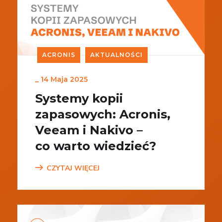
ACRONIS
AKTUALNOŚCI
_
14 Maja 2025
Systemy kopii
zapasowych: Acronis,
Veeam i Nakivo –
co warto wiedzieć?
CZYTAJ WIĘCEJ