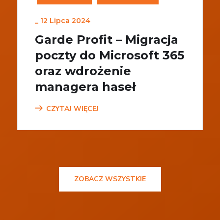
_
12 Lipca 2024
Garde Profit – Migracja
poczty do Microsoft 365
oraz wdrożenie
managera haseł
CZYTAJ WIĘCEJ
ZOBACZ WSZYSTKIE