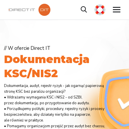
// W ofercie Direct IT
D
o
k
u
m
e
n
t
a
c
j
a
K
S
C
/
N
I
S
2
Dokumentacja, audyt, rejestr ryzyk - jak ogarnąć papierową
stronę KSC bez paraliżu organizacji?
• Wdrażamy wymagania KSC i NIS2 - od SZBI,
przez dokumentację, po przygotowanie do audytu.
• Porządkujemy polityki, procedury, rejestry ryzyk i procesy
bezpieczeństwa, aby działały nie tylko na papierze,
ale również w praktyce.
• Pomagamy organizacjom przejść przez audyt bez chaosu,