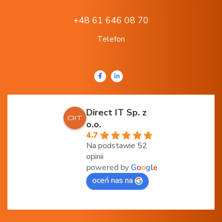
+48 61 646 08 70
Telefon
Direct IT Sp. z
o.o.
4.7
Na podstawie 52
opinii
powered by
G
o
o
g
l
e
oceń nas na