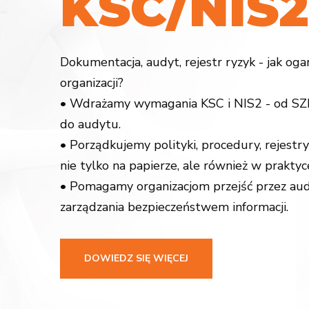
K
S
C
/
N
I
S
2
Dokumentacja, audyt, rejestr ryzyk - jak og
organizacji?
• Wdrażamy wymagania KSC i NIS2 - od SZB
do audytu.
• Porządkujemy polityki, procedury, rejestry
nie tylko na papierze, ale również w praktyc
• Pomagamy organizacjom przejść przez aud
zarządzania bezpieczeństwem informacji.
DOWIEDZ SIĘ WIĘCEJ