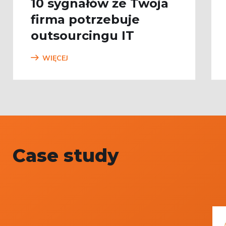
10 sygnałów że Twoja
firma potrzebuje
outsourcingu IT
WIĘCEJ
Case study