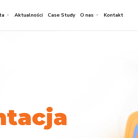
ta
Aktualności
Case Study
O nas
Kontakt
n
t
a
c
j
a