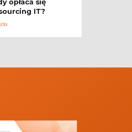
dy opłaca się
sourcing IT?
CEJ