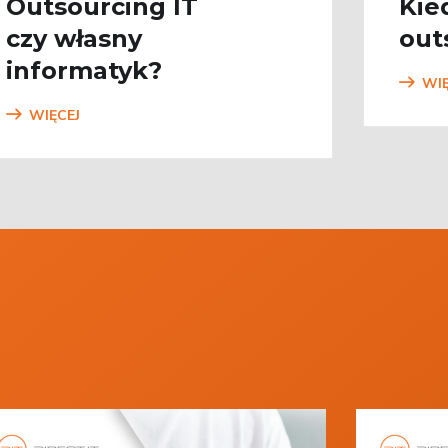
Outsourcing IT
Kie
czy własny
out
informatyk?
WIĘ
WIĘCEJ