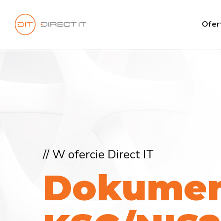
Ofer
// W ofercie Direct IT
D
o
k
u
m
e