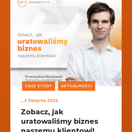
CASE STUDY
AKTUALNOŚCI
_
2 Sierpnia 2024
Zobacz, jak
uratowaliśmy biznes
naszemu klientowi!