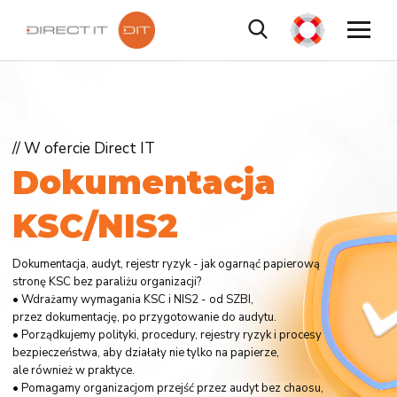
// W ofercie Direct IT
D
o
k
u
m
e
n
t
a
c
j
a
K
S
C
/
N
I
S
2
Dokumentacja, audyt, rejestr ryzyk - jak ogarnąć papierową
stronę KSC bez paraliżu organizacji?
• Wdrażamy wymagania KSC i NIS2 - od SZBI,
przez dokumentację, po przygotowanie do audytu.
• Porządkujemy polityki, procedury, rejestry ryzyk i procesy
bezpieczeństwa, aby działały nie tylko na papierze,
ale również w praktyce.
• Pomagamy organizacjom przejść przez audyt bez chaosu,