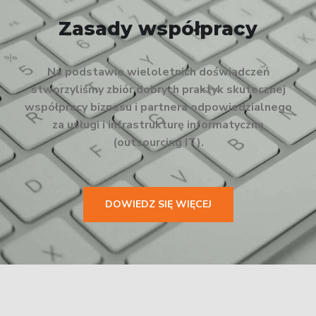
Zasady współpracy
Na podstawie wieloletnich doświadczeń
stworzyliśmy zbiór dobrych praktyk skutecznej
współpracy biznesu i partnera odpowiedzialnego
za usługi i infrastrukturę informatyczną
(outsourcing IT).
DOWIEDZ SIĘ WIĘCEJ