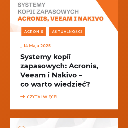
ACRONIS
AKTUALNOŚCI
_
14 Maja 2025
Systemy kopii
zapasowych: Acronis,
Veeam i Nakivo –
co warto wiedzieć?
CZYTAJ WIĘCEJ