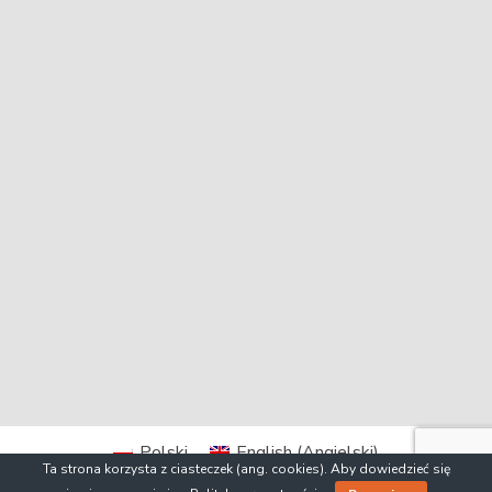
Polski
English
(
Angielski
)
Ta strona korzysta z ciasteczek (ang. cookies). Aby dowiedzieć się