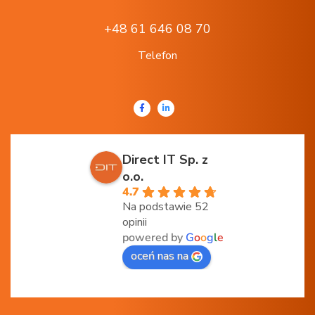
+48 61 646 08 70
Telefon
Direct IT Sp. z
o.o.
4.7
Na podstawie 52
opinii
powered by
G
o
o
g
l
e
oceń nas na