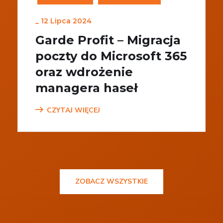
_
12 Lipca 2024
Garde Profit – Migracja
poczty do Microsoft 365
oraz wdrożenie
managera haseł
CZYTAJ WIĘCEJ
ZOBACZ WSZYSTKIE