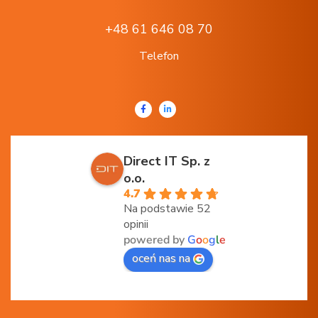
+48 61 646 08 70
Telefon
Direct IT Sp. z
o.o.
4.7
Na podstawie 52
opinii
powered by
G
o
o
g
l
e
oceń nas na