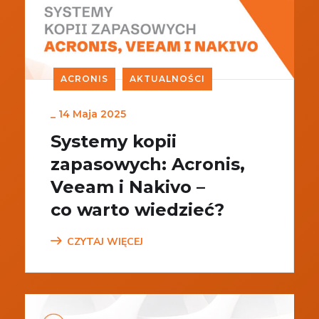
ACRONIS
AKTUALNOŚCI
_
14 Maja 2025
Systemy kopii
zapasowych: Acronis,
Veeam i Nakivo –
co warto wiedzieć?
CZYTAJ WIĘCEJ