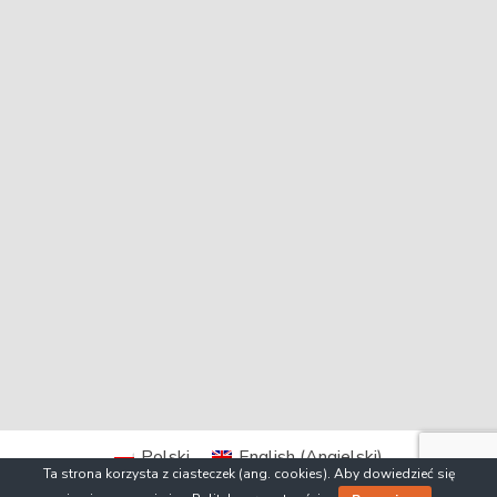
Polski
English
(
Angielski
)
Ta strona korzysta z ciasteczek (ang. cookies). Aby dowiedzieć się