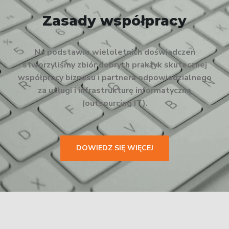
Zasady współpracy
Na podstawie wieloletnich doświadczeń
stworzyliśmy zbiór dobrych praktyk skutecznej
współpracy biznesu i partnera odpowiedzialnego
za usługi i infrastrukturę informatyczną
(outsourcing IT).
DOWIEDZ SIĘ WIĘCEJ