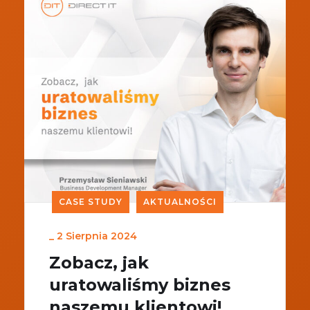
CASE STUDY
AKTUALNOŚCI
_
2 Sierpnia 2024
Zobacz, jak
uratowaliśmy biznes
naszemu klientowi!