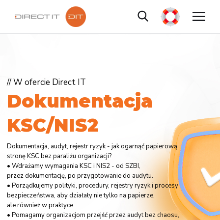
// W ofercie Direct IT
D
o
k
u
m
e
n
t
a
c
j
a
K
S
C
/
N
I
S
2
Dokumentacja, audyt, rejestr ryzyk - jak ogarnąć papierową
stronę KSC bez paraliżu organizacji?
• Wdrażamy wymagania KSC i NIS2 - od SZBI,
przez dokumentację, po przygotowanie do audytu.
• Porządkujemy polityki, procedury, rejestry ryzyk i procesy
bezpieczeństwa, aby działały nie tylko na papierze,
ale również w praktyce.
• Pomagamy organizacjom przejść przez audyt bez chaosu,