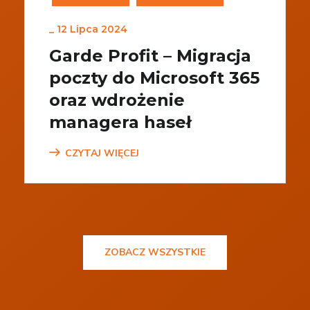
_
12 Lipca 2024
Garde Profit – Migracja
poczty do Microsoft 365
oraz wdrożenie
managera haseł
CZYTAJ WIĘCEJ
ZOBACZ WSZYSTKIE