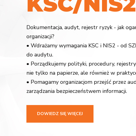
K
S
C
/
N
I
S
2
Dokumentacja, audyt, rejestr ryzyk - jak og
organizacji?
• Wdrażamy wymagania KSC i NIS2 - od SZB
do audytu.
• Porządkujemy polityki, procedury, rejestry
nie tylko na papierze, ale również w praktyc
• Pomagamy organizacjom przejść przez aud
zarządzania bezpieczeństwem informacji.
DOWIEDZ SIĘ WIĘCEJ