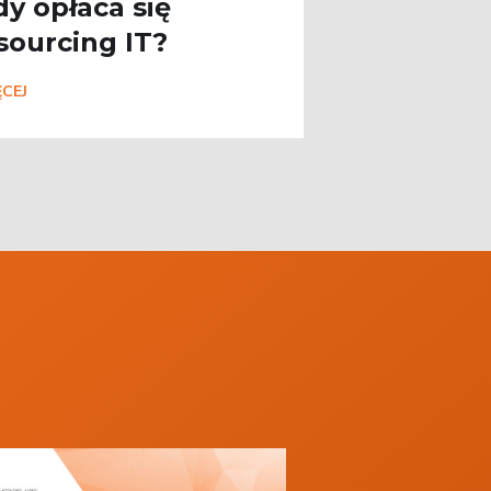
dy opłaca się
sourcing IT?
CEJ