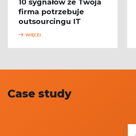
10 sygnałów że Twoja
firma potrzebuje
outsourcingu IT
WIĘCEJ
Case study