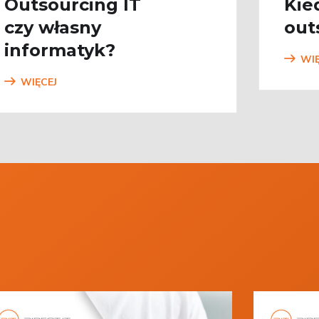
Outsourcing IT
Kie
czy własny
out
informatyk?
WIĘ
WIĘCEJ