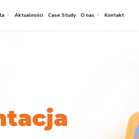
ta
Aktualności
Case Study
O nas
Kontakt
n
t
a
c
j
a