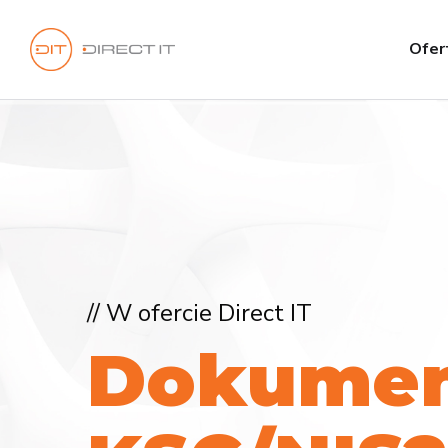
Ofer
// W ofercie Direct IT
D
o
k
u
m
e