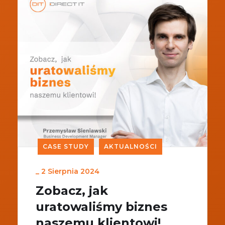
CASE STUDY
AKTUALNOŚCI
_
2 Sierpnia 2024
Zobacz, jak
uratowaliśmy biznes
naszemu klientowi!