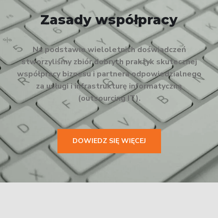
Zasady współpracy
Na podstawie wieloletnich doświadczeń
stworzyliśmy zbiór dobrych praktyk skutecznej
współpracy biznesu i partnera odpowiedzialnego
za usługi i infrastrukturę informatyczną
(outsourcing IT).
DOWIEDZ SIĘ WIĘCEJ