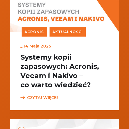
ACRONIS
AKTUALNOŚCI
_
14 Maja 2025
Systemy kopii
zapasowych: Acronis,
Veeam i Nakivo –
co warto wiedzieć?
CZYTAJ WIĘCEJ