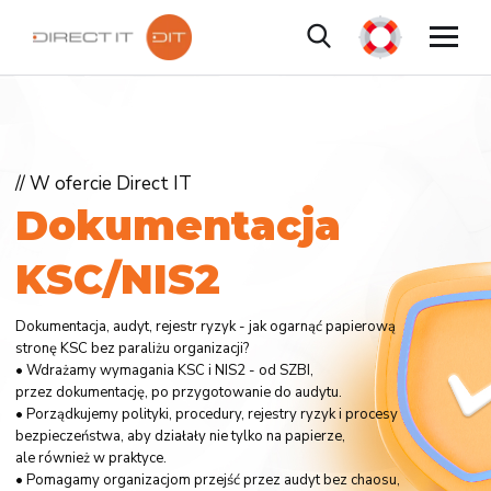
// W ofercie Direct IT
D
o
k
u
m
e
n
t
a
c
j
a
K
S
C
/
N
I
S
2
Dokumentacja, audyt, rejestr ryzyk - jak ogarnąć papierową
stronę KSC bez paraliżu organizacji?
• Wdrażamy wymagania KSC i NIS2 - od SZBI,
przez dokumentację, po przygotowanie do audytu.
• Porządkujemy polityki, procedury, rejestry ryzyk i procesy
bezpieczeństwa, aby działały nie tylko na papierze,
ale również w praktyce.
• Pomagamy organizacjom przejść przez audyt bez chaosu,