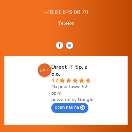
+48 61 646 08 70
Telefon
Direct IT Sp. z
o.o.
4.7
Na podstawie 52
opinii
powered by
G
o
o
g
l
e
oceń nas na