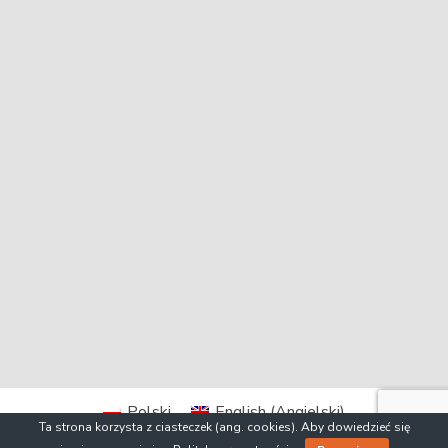
Polski
English
(
Angielski
)
Ta strona korzysta z ciasteczek (ang. cookies). Aby dowiedzieć się