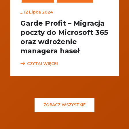
_
12 Lipca 2024
Garde Profit – Migracja
poczty do Microsoft 365
oraz wdrożenie
managera haseł
CZYTAJ WIĘCEJ
ZOBACZ WSZYSTKIE