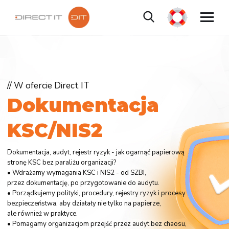
// W ofercie Direct IT
D
o
k
u
m
e
n
t
a
c
j
a
K
S
C
/
N
I
S
2
Dokumentacja, audyt, rejestr ryzyk - jak ogarnąć papierową
stronę KSC bez paraliżu organizacji?
• Wdrażamy wymagania KSC i NIS2 - od SZBI,
przez dokumentację, po przygotowanie do audytu.
• Porządkujemy polityki, procedury, rejestry ryzyk i procesy
bezpieczeństwa, aby działały nie tylko na papierze,
ale również w praktyce.
• Pomagamy organizacjom przejść przez audyt bez chaosu,