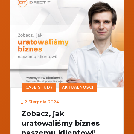
CASE STUDY
AKTUALNOŚCI
_
2 Sierpnia 2024
Zobacz, jak
uratowaliśmy biznes
naszemu klientowi!