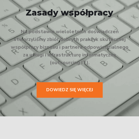
Zasady współpracy
Na podstawie wieloletnich doświadczeń
stworzyliśmy zbiór dobrych praktyk skutecznej
współpracy biznesu i partnera odpowiedzialnego
za usługi i infrastrukturę informatyczną
(outsourcing IT).
DOWIEDZ SIĘ WIĘCEJ