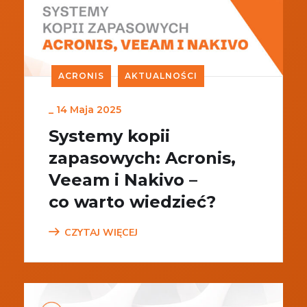
ACRONIS
AKTUALNOŚCI
_
14 Maja 2025
Systemy kopii
zapasowych: Acronis,
Veeam i Nakivo –
co warto wiedzieć?
CZYTAJ WIĘCEJ