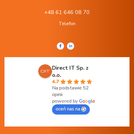
+48 61 646 08 70
Telefon
Direct IT Sp. z
o.o.
4.7
Na podstawie 52
opinii
powered by
G
o
o
g
l
e
oceń nas na