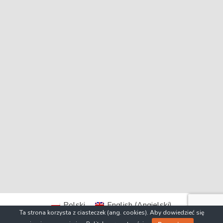
Polski
English
(
Angielski
)
Ta strona korzysta z ciasteczek (ang. cookies). Aby dowiedzieć się