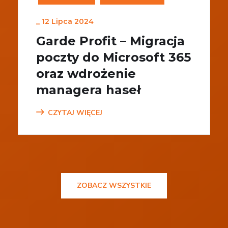
_
12 Lipca 2024
Garde Profit – Migracja
poczty do Microsoft 365
oraz wdrożenie
managera haseł
CZYTAJ WIĘCEJ
ZOBACZ WSZYSTKIE