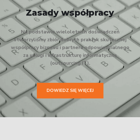
Zasady współpracy
Na podstawie wieloletnich doświadczeń
stworzyliśmy zbiór dobrych praktyk skutecznej
współpracy biznesu i partnera odpowiedzialnego
za usługi i infrastrukturę informatyczną
(outsourcing IT).
DOWIEDZ SIĘ WIĘCEJ