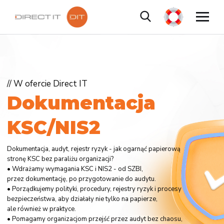
// W ofercie Direct IT
D
o
k
u
m
e
n
t
a
c
j
a
K
S
C
/
N
I
S
2
Dokumentacja, audyt, rejestr ryzyk - jak ogarnąć papierową
stronę KSC bez paraliżu organizacji?
• Wdrażamy wymagania KSC i NIS2 - od SZBI,
przez dokumentację, po przygotowanie do audytu.
• Porządkujemy polityki, procedury, rejestry ryzyk i procesy
bezpieczeństwa, aby działały nie tylko na papierze,
ale również w praktyce.
• Pomagamy organizacjom przejść przez audyt bez chaosu,