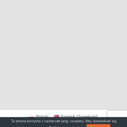
Polski
English
(
Angielski
)
Ta strona korzysta z ciasteczek (ang. cookies). Aby dowiedzieć się