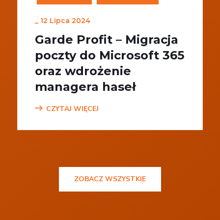
_
12 Lipca 2024
Garde Profit – Migracja
poczty do Microsoft 365
oraz wdrożenie
managera haseł
CZYTAJ WIĘCEJ
ZOBACZ WSZYSTKIE