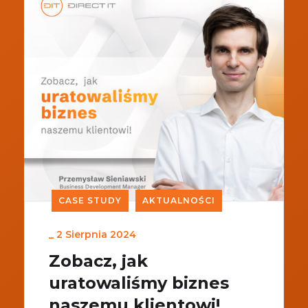
CASE STUDY
AKTUALNOŚCI
_
2 Sierpnia 2024
Zobacz, jak
uratowaliśmy biznes
naszemu klientowi!