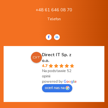
+48 61 646 08 70
Telefon
Direct IT Sp. z
o.o.
4.7
Na podstawie 52
opinii
powered by
G
o
o
g
l
e
oceń nas na