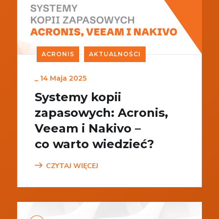
ACRONIS
AKTUALNOŚCI
_
14 Maja 2025
Systemy kopii
zapasowych: Acronis,
Veeam i Nakivo –
co warto wiedzieć?
CZYTAJ WIĘCEJ