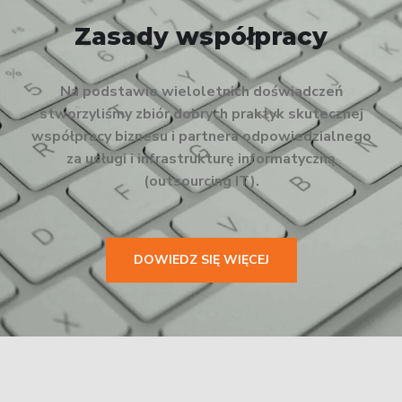
Zasady współpracy
Na podstawie wieloletnich doświadczeń
stworzyliśmy zbiór dobrych praktyk skutecznej
współpracy biznesu i partnera odpowiedzialnego
za usługi i infrastrukturę informatyczną
(outsourcing IT).
DOWIEDZ SIĘ WIĘCEJ