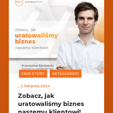
CASE STUDY
AKTUALNOŚCI
_
2 Sierpnia 2024
Zobacz, jak
uratowaliśmy biznes
naszemu klientowi!