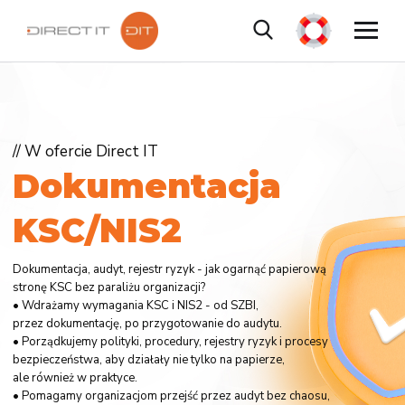
// W ofercie Direct IT
D
o
k
u
m
e
n
t
a
c
j
a
K
S
C
/
N
I
S
2
Dokumentacja, audyt, rejestr ryzyk - jak ogarnąć papierową
stronę KSC bez paraliżu organizacji?
• Wdrażamy wymagania KSC i NIS2 - od SZBI,
przez dokumentację, po przygotowanie do audytu.
• Porządkujemy polityki, procedury, rejestry ryzyk i procesy
bezpieczeństwa, aby działały nie tylko na papierze,
ale również w praktyce.
• Pomagamy organizacjom przejść przez audyt bez chaosu,