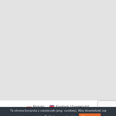
Polski
English
(
Angielski
)
Ta strona korzysta z ciasteczek (ang. cookies). Aby dowiedzieć się