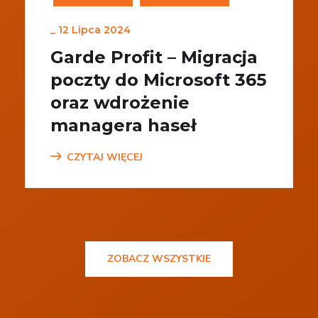
_
12 Lipca 2024
Garde Profit – Migracja
poczty do Microsoft 365
oraz wdrożenie
managera haseł
CZYTAJ WIĘCEJ
ZOBACZ WSZYSTKIE