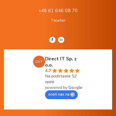
+48 61 646 08 70
Telefon
Direct IT Sp. z
o.o.
4.7
Na podstawie 52
opinii
powered by
G
o
o
g
l
e
oceń nas na