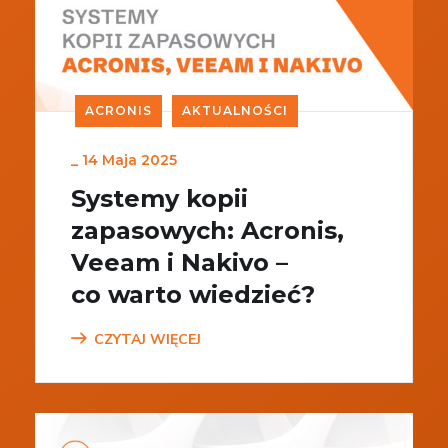
ACRONIS
AKTUALNOŚCI
_
14 Maja 2025
Systemy kopii
zapasowych: Acronis,
Veeam i Nakivo –
co warto wiedzieć?
CZYTAJ WIĘCEJ