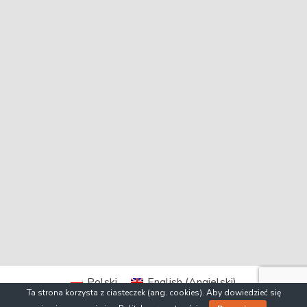
Polski
English
(
Angielski
)
Ta strona korzysta z ciasteczek (ang. cookies). Aby dowiedzieć się