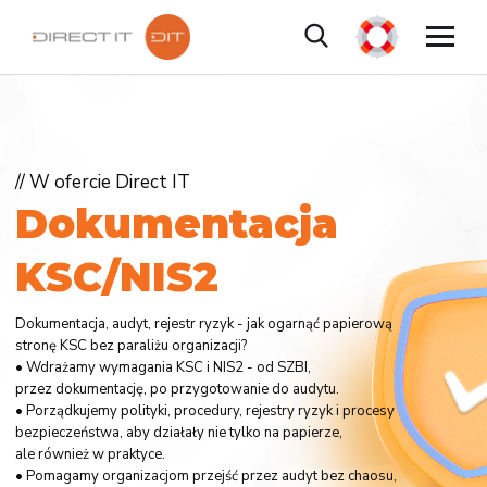
// W ofercie Direct IT
D
o
k
u
m
e
n
t
a
c
j
a
K
S
C
/
N
I
S
2
Dokumentacja, audyt, rejestr ryzyk - jak ogarnąć papierową
stronę KSC bez paraliżu organizacji?
• Wdrażamy wymagania KSC i NIS2 - od SZBI,
przez dokumentację, po przygotowanie do audytu.
• Porządkujemy polityki, procedury, rejestry ryzyk i procesy
bezpieczeństwa, aby działały nie tylko na papierze,
ale również w praktyce.
• Pomagamy organizacjom przejść przez audyt bez chaosu,