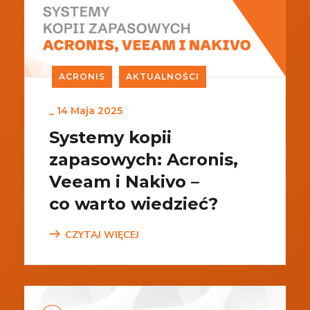
ACRONIS
AKTUALNOŚCI
_
14 Maja 2025
Systemy kopii
zapasowych: Acronis,
Veeam i Nakivo –
co warto wiedzieć?
CZYTAJ WIĘCEJ