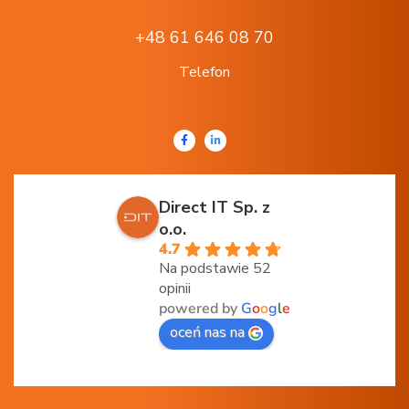
+48 61 646 08 70
Telefon
Direct IT Sp. z
o.o.
4.7
Na podstawie 52
opinii
powered by
G
o
o
g
l
e
oceń nas na