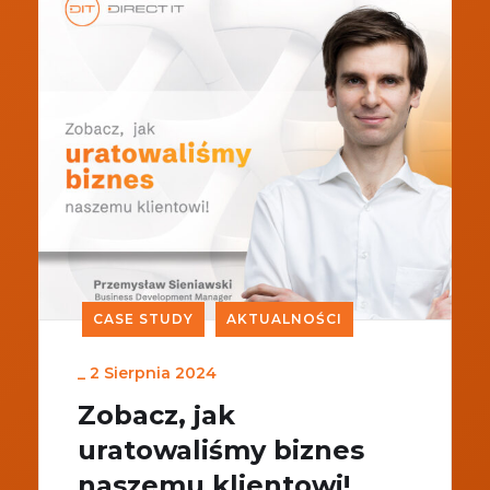
CASE STUDY
AKTUALNOŚCI
_
2 Sierpnia 2024
Zobacz, jak
uratowaliśmy biznes
naszemu klientowi!