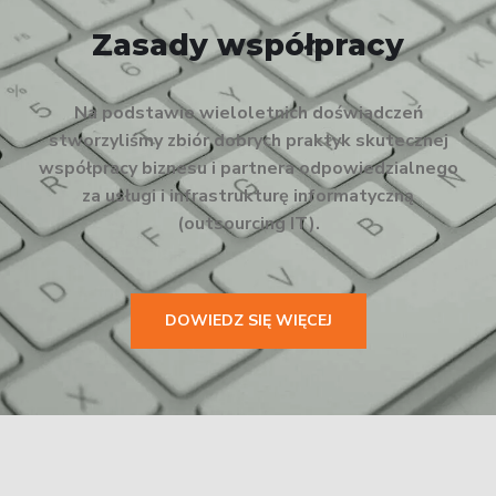
Zasady współpracy
Na podstawie wieloletnich doświadczeń
stworzyliśmy zbiór dobrych praktyk skutecznej
współpracy biznesu i partnera odpowiedzialnego
za usługi i infrastrukturę informatyczną
(outsourcing IT).
DOWIEDZ SIĘ WIĘCEJ