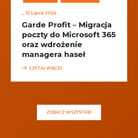
_
12 Lipca 2024
Garde Profit – Migracja
poczty do Microsoft 365
oraz wdrożenie
managera haseł
CZYTAJ WIĘCEJ
ZOBACZ WSZYSTKIE