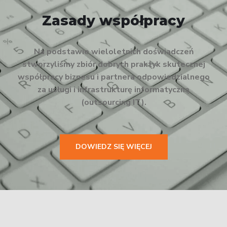
Zasady współpracy
Na podstawie wieloletnich doświadczeń
stworzyliśmy zbiór dobrych praktyk skutecznej
współpracy biznesu i partnera odpowiedzialnego
za usługi i infrastrukturę informatyczną
(outsourcing IT).
DOWIEDZ SIĘ WIĘCEJ