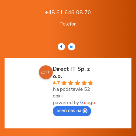
+48 61 646 08 70
Telefon
Direct IT Sp. z
o.o.
4.7
Na podstawie 52
opinii
powered by
G
o
o
g
l
e
oceń nas na