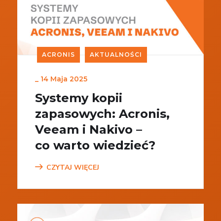
ACRONIS
AKTUALNOŚCI
_
14 Maja 2025
Systemy kopii
zapasowych: Acronis,
Veeam i Nakivo –
co warto wiedzieć?
CZYTAJ WIĘCEJ