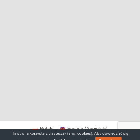
Polski
English
(
Angielski
)
Ta strona korzysta z ciasteczek (ang. cookies). Aby dowiedzieć się