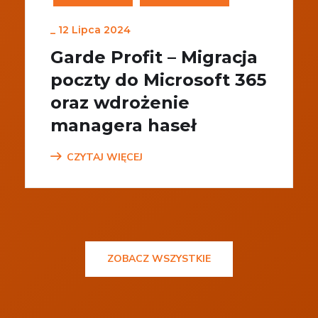
_
12 Lipca 2024
Garde Profit – Migracja
poczty do Microsoft 365
oraz wdrożenie
managera haseł
CZYTAJ WIĘCEJ
ZOBACZ WSZYSTKIE