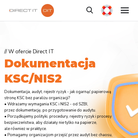
// W ofercie Direct IT
D
o
k
u
m
e
n
t
a
c
j
a
K
S
C
/
N
I
S
2
Dokumentacja, audyt, rejestr ryzyk - jak ogarnąć papierową
stronę KSC bez paraliżu organizacji?
• Wdrażamy wymagania KSC i NIS2 - od SZBI,
przez dokumentację, po przygotowanie do audytu.
• Porządkujemy polityki, procedury, rejestry ryzyk i procesy
bezpieczeństwa, aby działały nie tylko na papierze,
ale również w praktyce.
• Pomagamy organizacjom przejść przez audyt bez chaosu,