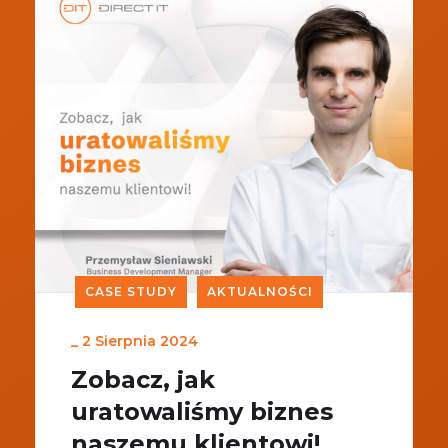
CASE STUDY
AKTUALNOŚCI
_
2 Sierpnia 2024
Zobacz, jak
uratowaliśmy biznes
naszemu klientowi!