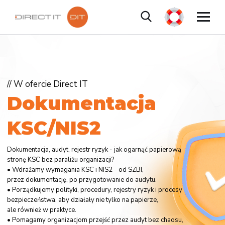
// W ofercie Direct IT
D
o
k
u
m
e
n
t
a
c
j
a
K
S
C
/
N
I
S
2
Dokumentacja, audyt, rejestr ryzyk - jak ogarnąć papierową
stronę KSC bez paraliżu organizacji?
• Wdrażamy wymagania KSC i NIS2 - od SZBI,
przez dokumentację, po przygotowanie do audytu.
• Porządkujemy polityki, procedury, rejestry ryzyk i procesy
bezpieczeństwa, aby działały nie tylko na papierze,
ale również w praktyce.
• Pomagamy organizacjom przejść przez audyt bez chaosu,