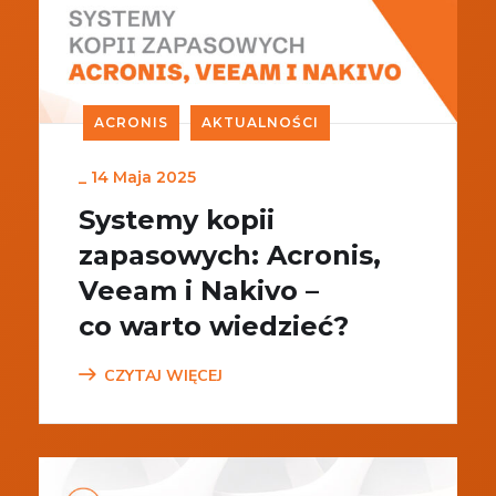
ACRONIS
AKTUALNOŚCI
_
14 Maja 2025
Systemy kopii
zapasowych: Acronis,
Veeam i Nakivo –
co warto wiedzieć?
CZYTAJ WIĘCEJ