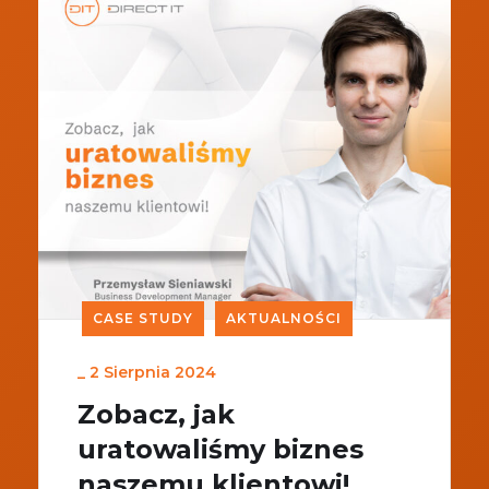
CASE STUDY
AKTUALNOŚCI
_
2 Sierpnia 2024
Zobacz, jak
uratowaliśmy biznes
naszemu klientowi!