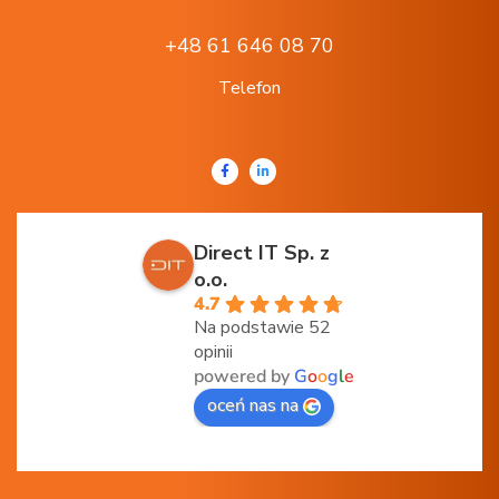
+48 61 646 08 70
Telefon
Direct IT Sp. z
o.o.
4.7
Na podstawie 52
opinii
powered by
G
o
o
g
l
e
oceń nas na