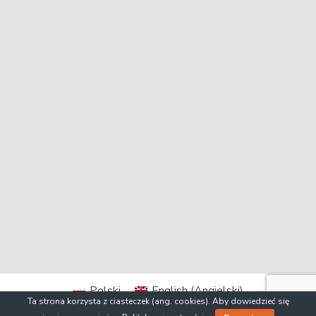
Polski
English
(
Angielski
)
Ta strona korzysta z ciasteczek (ang. cookies). Aby dowiedzieć się