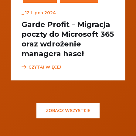
_
12 Lipca 2024
Garde Profit – Migracja
poczty do Microsoft 365
oraz wdrożenie
managera haseł
CZYTAJ WIĘCEJ
ZOBACZ WSZYSTKIE