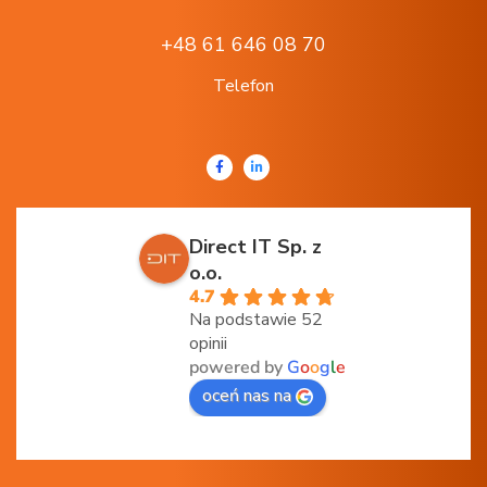
+48 61 646 08 70
Telefon
Direct IT Sp. z
o.o.
4.7
Na podstawie 52
opinii
powered by
G
o
o
g
l
e
oceń nas na