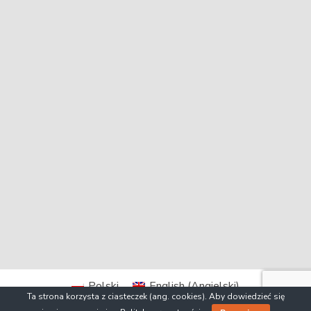
Polski
English
(
Angielski
)
Ta strona korzysta z ciasteczek (ang. cookies). Aby dowiedzieć się