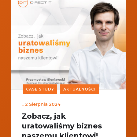
CASE STUDY
AKTUALNOŚCI
_
2 Sierpnia 2024
Zobacz, jak
uratowaliśmy biznes
naszemu klientowi!