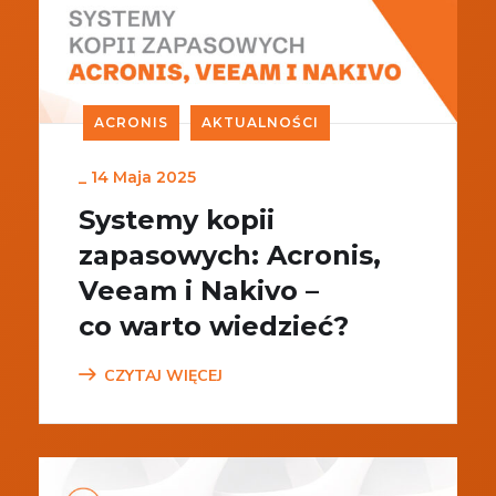
ACRONIS
AKTUALNOŚCI
_
14 Maja 2025
Systemy kopii
zapasowych: Acronis,
Veeam i Nakivo –
co warto wiedzieć?
CZYTAJ WIĘCEJ