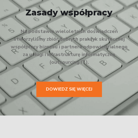
Zasady współpracy
Na podstawie wieloletnich doświadczeń
stworzyliśmy zbiór dobrych praktyk skutecznej
współpracy biznesu i partnera odpowiedzialnego
za usługi i infrastrukturę informatyczną
(outsourcing IT).
DOWIEDZ SIĘ WIĘCEJ