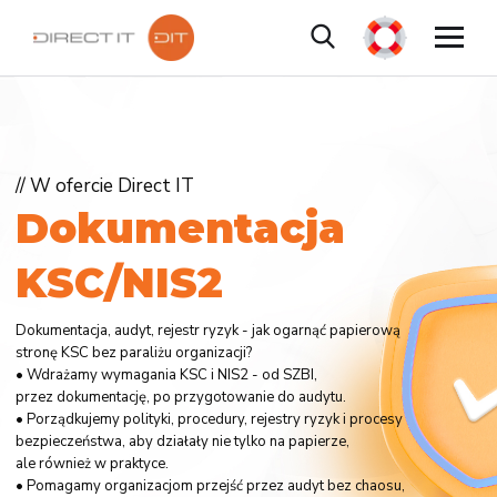
// W ofercie Direct IT
D
o
k
u
m
e
n
t
a
c
j
a
K
S
C
/
N
I
S
2
Dokumentacja, audyt, rejestr ryzyk - jak ogarnąć papierową
stronę KSC bez paraliżu organizacji?
• Wdrażamy wymagania KSC i NIS2 - od SZBI,
przez dokumentację, po przygotowanie do audytu.
• Porządkujemy polityki, procedury, rejestry ryzyk i procesy
bezpieczeństwa, aby działały nie tylko na papierze,
ale również w praktyce.
• Pomagamy organizacjom przejść przez audyt bez chaosu,