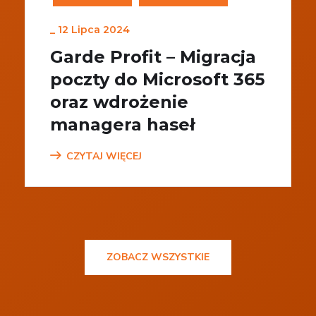
_
12 Lipca 2024
Garde Profit – Migracja
poczty do Microsoft 365
oraz wdrożenie
managera haseł
CZYTAJ WIĘCEJ
ZOBACZ WSZYSTKIE