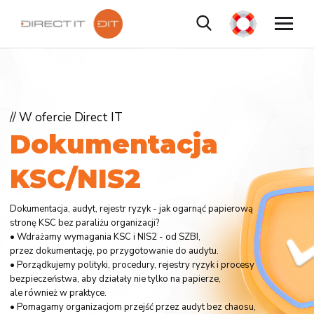
// W ofercie Direct IT
D
o
k
u
m
e
n
t
a
c
j
a
K
S
C
/
N
I
S
2
Dokumentacja, audyt, rejestr ryzyk - jak ogarnąć papierową
stronę KSC bez paraliżu organizacji?
• Wdrażamy wymagania KSC i NIS2 - od SZBI,
przez dokumentację, po przygotowanie do audytu.
• Porządkujemy polityki, procedury, rejestry ryzyk i procesy
bezpieczeństwa, aby działały nie tylko na papierze,
ale również w praktyce.
• Pomagamy organizacjom przejść przez audyt bez chaosu,