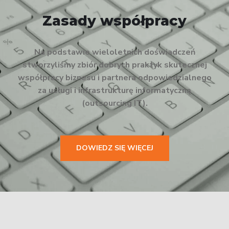
Zasady współpracy
Na podstawie wieloletnich doświadczeń
stworzyliśmy zbiór dobrych praktyk skutecznej
współpracy biznesu i partnera odpowiedzialnego
za usługi i infrastrukturę informatyczną
(outsourcing IT).
DOWIEDZ SIĘ WIĘCEJ