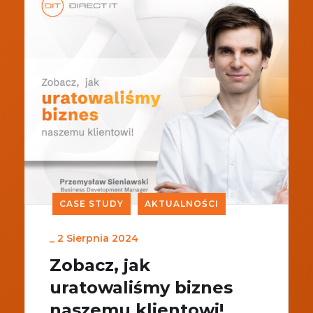
CASE STUDY
AKTUALNOŚCI
_
2 Sierpnia 2024
Zobacz, jak
uratowaliśmy biznes
naszemu klientowi!