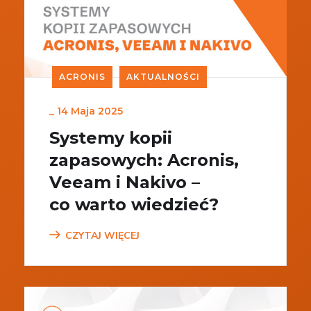
ACRONIS
AKTUALNOŚCI
_
14 Maja 2025
Systemy kopii
zapasowych: Acronis,
Veeam i Nakivo –
co warto wiedzieć?
CZYTAJ WIĘCEJ