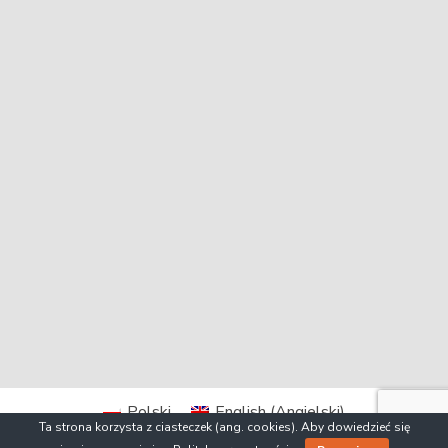
Polski
English
(
Angielski
)
Ta strona korzysta z ciasteczek (ang. cookies). Aby dowiedzieć się