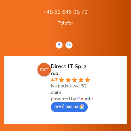
+48 61 646 08 70
Telefon
Direct IT Sp. z
o.o.
4.7
Na podstawie 52
opinii
powered by
G
o
o
g
l
e
oceń nas na