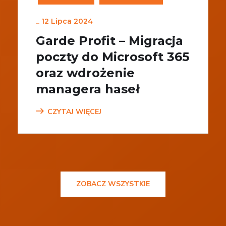
_
12 Lipca 2024
Garde Profit – Migracja
poczty do Microsoft 365
oraz wdrożenie
managera haseł
CZYTAJ WIĘCEJ
ZOBACZ WSZYSTKIE