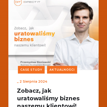
CASE STUDY
AKTUALNOŚCI
_
2 Sierpnia 2024
Zobacz, jak
uratowaliśmy biznes
naszemu klientowi!