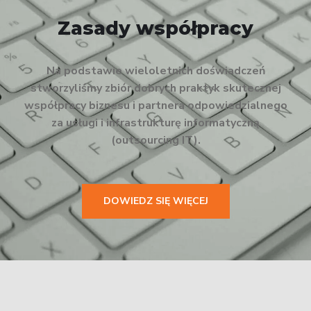
Zasady współpracy
Na podstawie wieloletnich doświadczeń
stworzyliśmy zbiór dobrych praktyk skutecznej
współpracy biznesu i partnera odpowiedzialnego
za usługi i infrastrukturę informatyczną
(outsourcing IT).
DOWIEDZ SIĘ WIĘCEJ