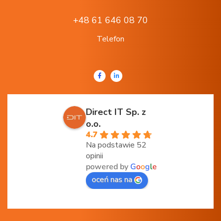
+48 61 646 08 70
Telefon
Direct IT Sp. z
o.o.
4.7
Na podstawie 52
opinii
powered by
G
o
o
g
l
e
oceń nas na