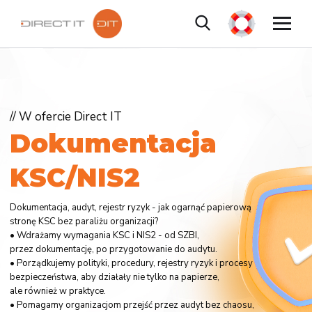
// W ofercie Direct IT
D
o
k
u
m
e
n
t
a
c
j
a
K
S
C
/
N
I
S
2
Dokumentacja, audyt, rejestr ryzyk - jak ogarnąć papierową
stronę KSC bez paraliżu organizacji?
• Wdrażamy wymagania KSC i NIS2 - od SZBI,
przez dokumentację, po przygotowanie do audytu.
• Porządkujemy polityki, procedury, rejestry ryzyk i procesy
bezpieczeństwa, aby działały nie tylko na papierze,
ale również w praktyce.
• Pomagamy organizacjom przejść przez audyt bez chaosu,