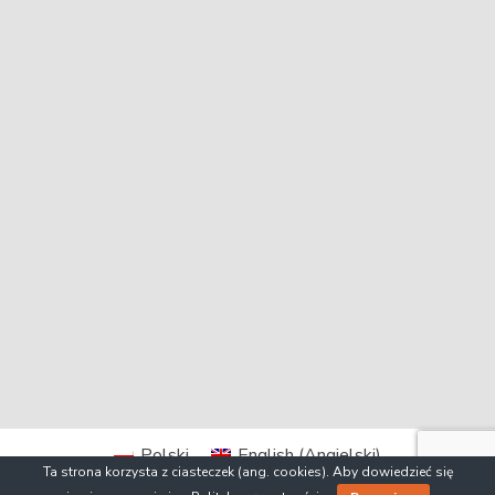
Polski
English
(
Angielski
)
Ta strona korzysta z ciasteczek (ang. cookies). Aby dowiedzieć się