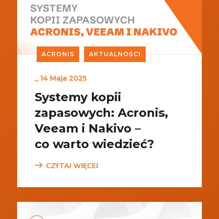
ACRONIS
AKTUALNOŚCI
_
14 Maja 2025
Systemy kopii
zapasowych: Acronis,
Veeam i Nakivo –
co warto wiedzieć?
CZYTAJ WIĘCEJ